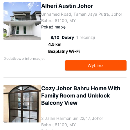
Alheri Austin Johor
Unnamed Road, Taman Jaya Putra, Johor
Bahru, 81100, MY
Pokaż mapę
8/10
Dobry
1 recenzji
4.5 km
Bezpłatny Wi-Fi
Dodatkowe informacje:
Wybierz
Cozy Johor Bahru Home With
Family Room and Unblock
Balcony View
2 Jalan Harmonium 22/17, Johor
Bahru, 81100, MY