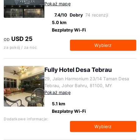
Pokaż mapę
7.4/10
Dobry
74 recenzji
5.0 km
Bezpłatny Wi-Fi
USD 25
OD
Wybierz
za pokój / za noc
Fully Hotel Desa Tebrau
29, Jalan Harmonium 23/14 Taman Desa
Tebrau, Johor Bahru, 81100, MY
Pokaż mapę
5.1 km
Bezpłatny Wi-Fi
Dodatkowe informacje:
Wybierz