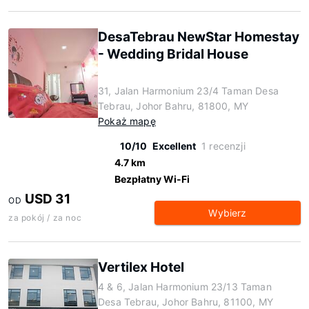
DesaTebrau NewStar Homestay
- Wedding Bridal House
31, Jalan Harmonium 23/4 Taman Desa
Tebrau, Johor Bahru, 81800, MY
Pokaż mapę
10/10
Excellent
1 recenzji
4.7 km
Bezpłatny Wi-Fi
USD 31
OD
Wybierz
za pokój / za noc
Vertilex Hotel
4 & 6, Jalan Harmonium 23/13 Taman
Desa Tebrau, Johor Bahru, 81100, MY