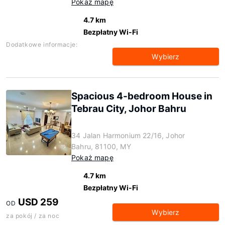
Pokaż mapę
4.7 km
Bezpłatny Wi-Fi
Dodatkowe informacje:
Wybierz
Spacious 4-bedroom House in
Tebrau City, Johor Bahru
34 Jalan Harmonium 22/16, Johor
Bahru, 81100, MY
Pokaż mapę
4.7 km
Bezpłatny Wi-Fi
USD 259
OD
Wybierz
za pokój / za noc