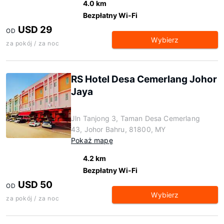
4.0 km
Bezpłatny Wi-Fi
USD 29
OD
Wybierz
za pokój / za noc
RS Hotel Desa Cemerlang Johor
Jaya
Jln Tanjong 3, Taman Desa Cemerlang
43, Johor Bahru, 81800, MY
Pokaż mapę
4.2 km
Bezpłatny Wi-Fi
USD 50
OD
Wybierz
za pokój / za noc