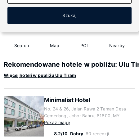
Szukaj
Search
Map
POI
Nearby
Rekomendowane hotele w pobliżu: Ulu T
Więcej hoteli w pobliżu Ulu Tiram
Minimalist Hotel
No. 24 & 26, Jalan Rawa 2 Taman Desa
Cemerlang, Johor Bahru, 81800, MY
Pokaż mapę
8.2/10
Dobry
60 recenzji