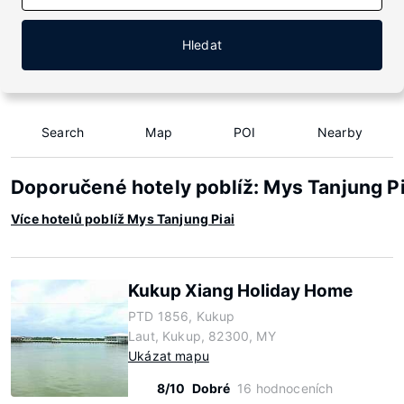
Hledat
Search
Map
POI
Nearby
Doporučené hotely poblíž: Mys Tanjung Pi
Více hotelů poblíž Mys Tanjung Piai
Kukup Xiang Holiday Home
PTD 1856, Kukup
Laut, Kukup, 82300, MY
Ukázat mapu
8/10
Dobré
16 hodnoceních