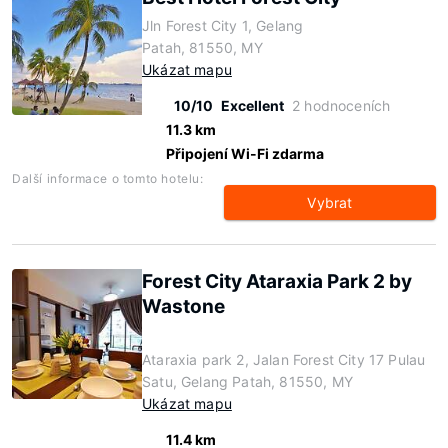
Jln Forest City 1, Gelang
Patah, 81550, MY
Ukázat mapu
10/10
Excellent
2 hodnoceních
11.3 km
Připojení Wi-Fi zdarma
Další informace o tomto hotelu:
Vybrat
Forest City Ataraxia Park 2 by
Wastone
Ataraxia park 2, Jalan Forest City 17 Pulau
Satu, Gelang Patah, 81550, MY
Ukázat mapu
11.4 km