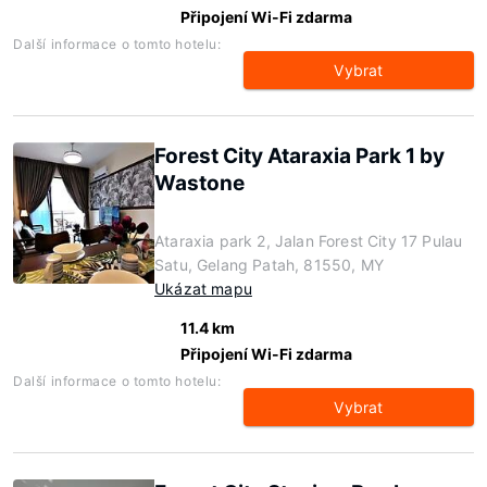
Připojení Wi-Fi zdarma
Další informace o tomto hotelu:
Vybrat
Forest City Ataraxia Park 1 by
Wastone
Ataraxia park 2, Jalan Forest City 17 Pulau
Satu, Gelang Patah, 81550, MY
Ukázat mapu
11.4 km
Připojení Wi-Fi zdarma
Další informace o tomto hotelu:
Vybrat