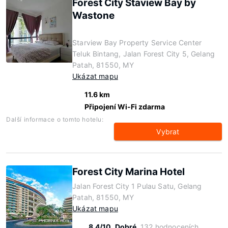
Forest City Staview Bay by
Wastone
Starview Bay Property Service Center
Teluk Bintang, Jalan Forest City 5, Gelang
Patah, 81550, MY
Ukázat mapu
11.6 km
Připojení Wi-Fi zdarma
Další informace o tomto hotelu:
Vybrat
Forest City Marina Hotel
Jalan Forest City 1 Pulau Satu, Gelang
Patah, 81550, MY
Ukázat mapu
8.4/10
Dobré
132 hodnoceních