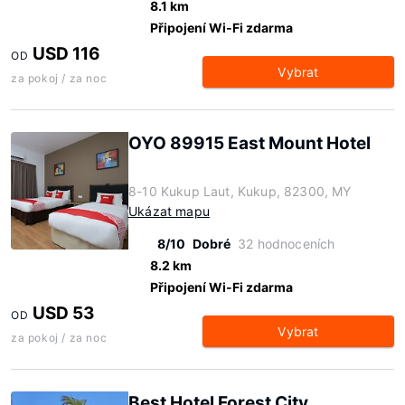
8.1 km
Připojení Wi-Fi zdarma
USD 116
OD
Vybrat
za pokoj / za noc
OYO 89915 East Mount Hotel
8-10 Kukup Laut, Kukup, 82300, MY
Ukázat mapu
8/10
Dobré
32 hodnoceních
8.2 km
Připojení Wi-Fi zdarma
USD 53
OD
Vybrat
za pokoj / za noc
Best Hotel Forest City