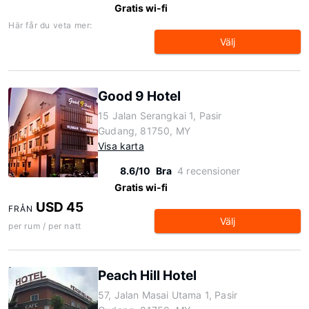
Gratis wi-fi
Här får du veta mer:
Välj
Good 9 Hotel
15 Jalan Serangkai 1, Pasir
Gudang, 81750, MY
Visa karta
8.6/10
Bra
4 recensioner
Gratis wi-fi
USD 45
FRÅN
Välj
per rum / per natt
Peach Hill Hotel
57, Jalan Masai Utama 1, Pasir