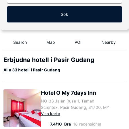
Sök
Search
Map
POI
Nearby
Erbjudna hotell i Pasir Gudang
Alla 33 hotell i Pasir Gudang
Hotel O My 7days Inn
NO 33 Jalan Rusa 1, Taman
Scientex, Pasir Gudang, 81700, MY
Visa karta
7.4/10
Bra
18 recensioner