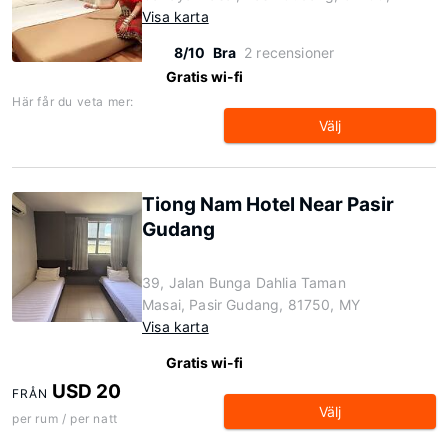
Visa karta
8/10
Bra
2 recensioner
Gratis wi-fi
Här får du veta mer:
Välj
Tiong Nam Hotel Near Pasir
Gudang
39, Jalan Bunga Dahlia Taman
Masai, Pasir Gudang, 81750, MY
Visa karta
Gratis wi-fi
USD 20
FRÅN
Välj
per rum / per natt