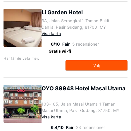
Li Garden Hotel
3A, Jalan Serangkai 1 Taman Bukit
Dahlia, Pasir Gudang, 81700, MY
Visa karta
6/10
Fair
5 recensioner
Gratis wi-fi
Här får du veta mer:
Välj
OYO 89948 Hotel Masai Utama
103-105, Jalan Masai Utama 1 Taman
Masai Utama, Pasir Gudang, 81750, MY
Visa karta
6.4/10
Fair
23 recensioner