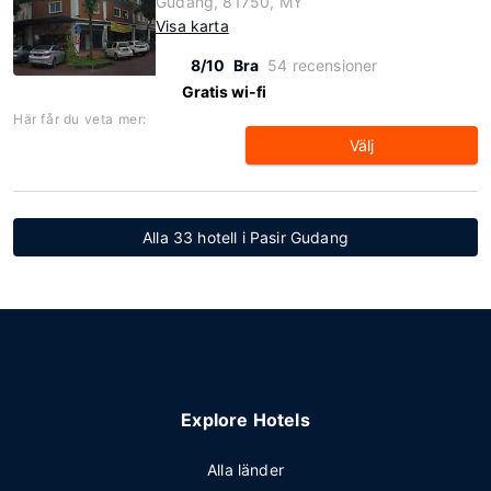
Gudang, 81750, MY
Visa karta
8/10
Bra
54 recensioner
Gratis wi-fi
Här får du veta mer:
Välj
Alla 33 hotell i Pasir Gudang
Explore Hotels
Alla länder