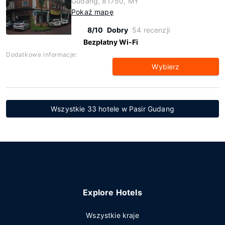
Gudang, 81750, MY
Pokaż mapę
8/10
Dobry
54 recenzji
Bezpłatny Wi-Fi
Dodatkowe informacje:
Wybierz
Wszystkie 33 hotele w Pasir Gudang
Explore Hotels
Wszystkie kraje