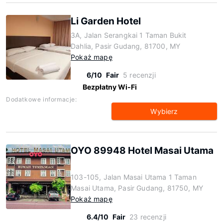
Li Garden Hotel
3A, Jalan Serangkai 1 Taman Bukit
Dahlia, Pasir Gudang, 81700, MY
Pokaż mapę
6/10
Fair
5 recenzji
Bezpłatny Wi-Fi
Dodatkowe informacje:
Wybierz
OYO 89948 Hotel Masai Utama
103-105, Jalan Masai Utama 1 Taman
Masai Utama, Pasir Gudang, 81750, MY
Pokaż mapę
6.4/10
Fair
23 recenzji