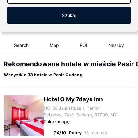
Szukaj
Search
Map
POI
Nearby
Rekomendowane hotele w mieście Pasir
Wszystkie 33 hotele w Pasir Gudang
Hotel O My 7days Inn
NO 33 Jalan Rusa 1, Taman
Scientex, Pasir Gudang, 81700, MY
Pokaż mapę
7.4/10
Dobry
18 recenzji