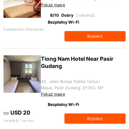
Pokaż mapę
8/10
Dobry
2 recenzji
Bezpłatny Wi-Fi
Dodatkowe informacje:
Wybierz
Tiong Nam Hotel Near Pasir
Gudang
39, Jalan Bunga Dahlia Taman
Masai, Pasir Gudang, 81750, MY
Pokaż mapę
Bezpłatny Wi-Fi
USD 20
OD
Wybierz
za pokój / za noc