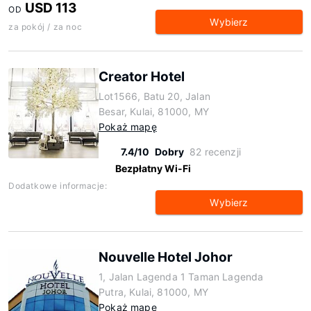
USD 113
OD
Wybierz
za pokój / za noc
Creator Hotel
Lot1566, Batu 20, Jalan
Besar, Kulai, 81000, MY
Pokaż mapę
7.4/10
Dobry
82 recenzji
Bezpłatny Wi-Fi
Dodatkowe informacje:
Wybierz
Nouvelle Hotel Johor
1, Jalan Lagenda 1 Taman Lagenda
Putra, Kulai, 81000, MY
Pokaż mapę