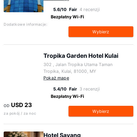
5.6/10
Fair
4 recenzji
Bezpłatny Wi-Fi
Dodatkowe informacje:
Wybierz
Tropika Garden Hotel Kulai
302 , Jalan Tropika Utama Taman
Tropika, Kulai, 81000, MY
Pokaż mapę
5.4/10
Fair
3 recenzji
Bezpłatny Wi-Fi
USD 23
OD
Wybierz
za pokój / za noc
Hotel Sayang