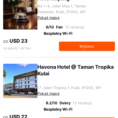
No 1-4, Jalan Mas 1, Taman
Desamas, Kulai, 81000, MY
Pokaż mapę
6/10
Fair
12 recenzji
Bezpłatny Wi-Fi
USD 23
OD
Wybierz
za pokój / za noc
Havona Hotel @ Taman Tropika
Kulai
17 Jalan Tropika 1, Kulai, 81000, MY
Pokaż mapę
8.2/10
Dobry
12 recenzji
Bezpłatny Wi-Fi
USD 22
OD