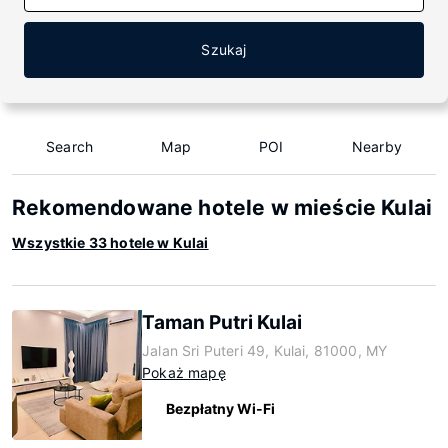
Szukaj
Search
Map
POI
Nearby
Rekomendowane hotele w mieście Kulai
Wszystkie 33 hotele w Kulai
Taman Putri Kulai
Jalan Sri Puteri 49, Kulai, 81000, MY
Pokaż mapę
Bezpłatny Wi-Fi