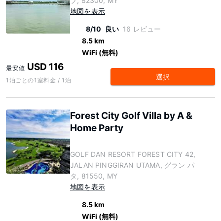
プ, 82300, MY
地図を表示
8/10
良い
16 レビュー
8.5 km
WiFi (無料)
USD 116
最安値
選択
1泊ごとの1室料金 / 1泊
Forest City Golf Villa by A &
Home Party
GOLF DAN RESORT FOREST CITY 42,
JALAN PINGGIRAN UTAMA, グラン パ
タ, 81550, MY
地図を表示
8.5 km
WiFi (無料)