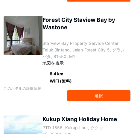
Forest City Staview Bay by
Wastone
Starview Bay Property Service Center
Teluk Bintang, Jalan Forest City 5, グラン
パタ, 81550, MY
地図を表示
8.4 km
WiFi (無料)
このホテルの詳細情報：
選択
Kukup Xiang Holiday Home
PTD 1856, Kukup Laut, ククッ