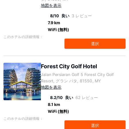
地図を表示
8/10
良い
3 レビュー
7.9 km
WiFi (無料)
このホテルの詳細情報：
選択
Forest City Golf Hotel
Jalan Persiaran Golf 5 Forest City Golf
Resort, グラン パタ, 81550, MY
地図を表示
8.2/10
良い
62 レビュー
8.1 km
WiFi (無料)
このホテルの詳細情報：
選択