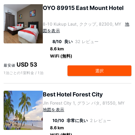
OYO 89915 East Mount Hotel
8-10 Kukup Laut, ククップ, 82300, MY
地
図を表示
8/10
良い
32 レビュー
8.6 km
WiFi (無料)
USD 53
最安値
選択
1泊ごとの1室料金 / 1泊
Best Hotel Forest City
Jln Forest City 1, グラン パタ, 81550, MY
地図を表示
10/10
非常に良い
2 レビュー
8.6 km
WiFi (無料)