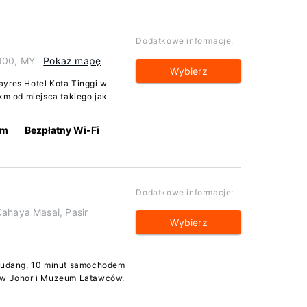
Dodatkowe informacje:
1900, MY
Pokaż mapę
Wybierz
ayres Hotel Kota Tinggi w
 km od miejsca takiego jak
km
Bezpłatny Wi-Fi
Dodatkowe informacje:
Cahaya Masai, Pasir
Wybierz
 Gudang, 10 minut samochodem
y w Johor i Muzeum Latawców.