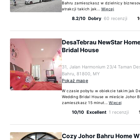
Bahru zamieszkasz w dzielnicy bizneso
atrakcji takich jak...
Więcej
8.2/10
Dobry
60 recenzji
1
DesaTebrau NewStar Home
Bridal House
31, Jalan Harmonium 23/4 Taman Des
Bahru, 81800, MY
Pokaż mapę
W czasie pobytu w obiekcie takim jak 
Wedding Bridal House w mieście Johor 
zamieszkasz 15 minut...
Więcej
10/10
Excellent
1 recenzji
Cozy Johor Bahru Home Wi