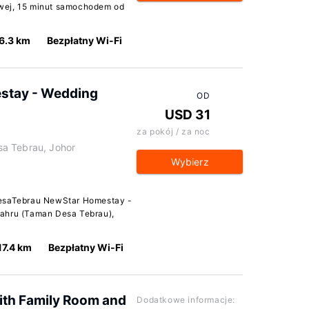
wej, 15 minut samochodem od
6.3 km
Bezpłatny Wi-Fi
stay - Wedding
OD
USD 31
za pokój / za noc
a Tebrau, Johor
Wybierz
DesaTebrau NewStar Homestay -
Bahru (Taman Desa Tebrau),
17.4 km
Bezpłatny Wi-Fi
th Family Room and
Dodatkowe informacje: