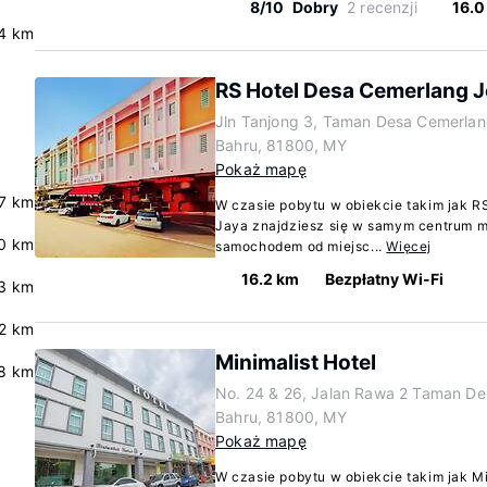
8/10
Dobry
2 recenzji
16.0
4 km
RS Hotel Desa Cemerlang J
Jln Tanjong 3, Taman Desa Cemerlan
Bahru, 81800, MY
Pokaż mapę
.7 km
W czasie pobytu w obiekcie takim jak R
Jaya znajdziesz się w samym centrum mi
0 km
samochodem od miejsc...
Więcej
16.2 km
Bezpłatny Wi-Fi
3 km
.2 km
Minimalist Hotel
8 km
No. 24 & 26, Jalan Rawa 2 Taman De
Bahru, 81800, MY
Pokaż mapę
W czasie pobytu w obiekcie takim jak Mi