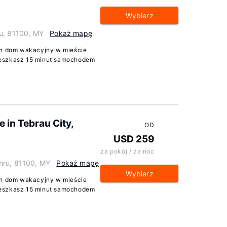
Wybierz
ru, 81100, MY
Pokaż mapę
ten dom wakacyjny w mieście
ieszkasz 15 minut samochodem
in Tebrau City,
OD
USD 259
za pokój / za noc
hru, 81100, MY
Pokaż mapę
Wybierz
ten dom wakacyjny w mieście
ieszkasz 15 minut samochodem