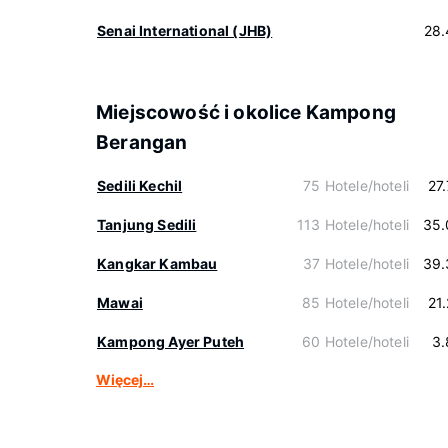
Senai International (JHB)
28.
Miejscowość i okolice Kampong
Berangan
Sedili Kechil
75 Hotele/hoteli
27
Tanjung Sedili
113 Hotele/hoteli
35.
Kangkar Kambau
37 Hotele/hoteli
39.
Mawai
85 Hotele/hoteli
21
Kampong Ayer Puteh
60 Hotele/hoteli
3.
Więcej…