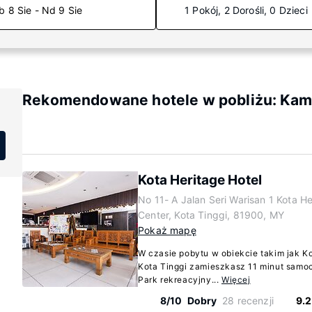
b 8 Sie - Nd 9 Sie
1 Pokój, 2 Dorośli, 0 Dzieci
Rekomendowane hotele w pobliżu: Ka
Kota Heritage Hotel
No 11- A Jalan Seri Warisan 1 Kota H
Center, Kota Tinggi, 81900, MY
Pokaż mapę
W czasie pobytu w obiekcie takim jak Ko
Kota Tinggi zamieszkasz 11 minut samoc
Park rekreacyjny...
Więcej
8/10
Dobry
28 recenzji
9.2