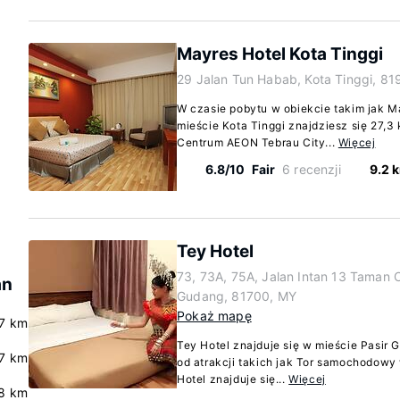
Mayres Hotel Kota Tinggi
29 Jalan Tun Habab, Kota Tinggi, 8
W czasie pobytu w obiekcie takim jak M
mieście Kota Tinggi znajdziesz się 27,3
Centrum AEON Tebrau City...
Więcej
6.8/10
Fair
6 recenzji
9.2 
Tey Hotel
73, 73A, 75A, Jalan Intan 13 Taman 
an
Gudang, 81700, MY
Pokaż mapę
.7 km
Tey Hotel znajduje się w mieście Pasir
7 km
od atrakcji takich jak Tor samochodow
Hotel znajduje się...
Więcej
8 km