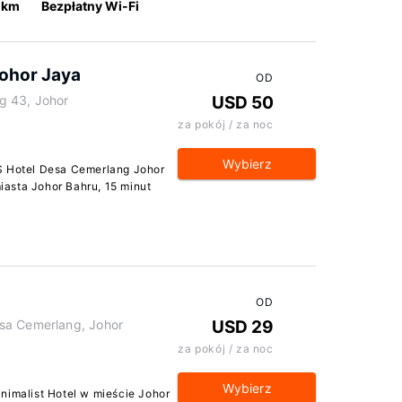
 km
Bezpłatny Wi-Fi
ohor Jaya
OD
g 43, Johor
USD 50
za pokój / za noc
Wybierz
S Hotel Desa Cemerlang Johor
asta Johor Bahru, 15 minut
OD
sa Cemerlang, Johor
USD 29
za pokój / za noc
Wybierz
nimalist Hotel w mieście Johor