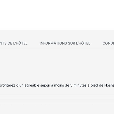
NTS DE L'HÔTEL
INFORMATIONS SUR L'HÔTEL
CONDI
 profiterez d'un agréable séjour à moins de 5 minutes à pied de Hosh
 la détente. Les salles de bain comprennent une douche et des articl