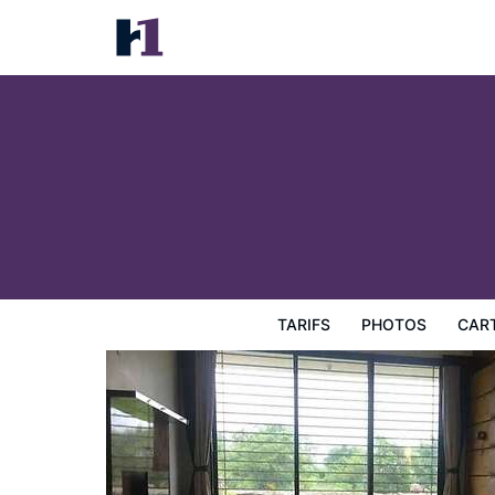
Hotel Shivani Resort
Tarifs
Photos
Carte
Équipements de l'hôtel
Inf
TARIFS
PHOTOS
CAR