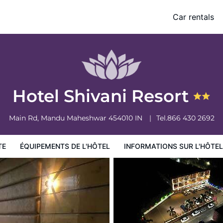
Car rentals
ormations sur l'hôtel
Conditions de l'hôtel
Hotel Shivani Resort
Main Rd, Mandu
Maheshwar
454010
IN
Tel.
866 430 2692
TE
ÉQUIPEMENTS DE L'HÔTEL
INFORMATIONS SUR L'HÔTEL