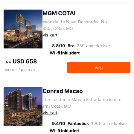
MGM COTAI
Avenida da Nave Desportiva No.
835, Cotai, MO
Vis kart
8.8/10
Bra
739 anmeldelser
Wi-fi inkludert
USD 658
FRA
Velg
per rom / per natt
Conrad Macao
The Londoner Macao Estrada do lstmo.
s/n, Cotai, MO
Vis kart
9.4/10
Fantastisk
1009 anmeldelser
Wi-fi inkludert