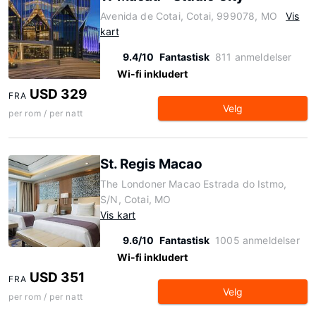
Avenida de Cotai, Cotai, 999078, MO
Vis
kart
9.4/10
Fantastisk
811 anmeldelser
Wi-fi inkludert
USD 329
FRA
Velg
per rom / per natt
St. Regis Macao
The Londoner Macao Estrada do Istmo,
S/N, Cotai, MO
Vis kart
9.6/10
Fantastisk
1005 anmeldelser
Wi-fi inkludert
USD 351
FRA
Velg
per rom / per natt