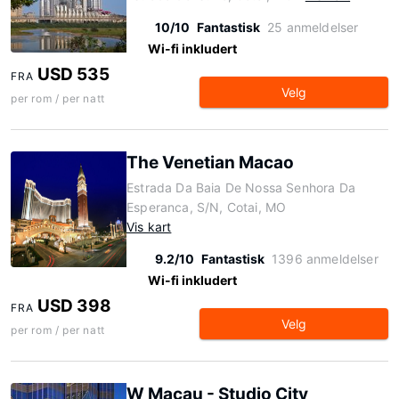
10/10
Fantastisk
25 anmeldelser
Wi-fi inkludert
USD 535
FRA
Velg
per rom / per natt
The Venetian Macao
Estrada Da Baia De Nossa Senhora Da
Esperanca, S/N, Cotai, MO
Vis kart
9.2/10
Fantastisk
1396 anmeldelser
Wi-fi inkludert
USD 398
FRA
Velg
per rom / per natt
W Macau - Studio City