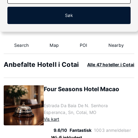
Søk
Search
Map
POI
Nearby
Anbefalte Hotell i Cotai
Alle 47 hoteller i Cotai
Four Seasons Hotel Macao
Estrada Da Baia De N. Senhora
Esperanca, Sn, Cotai, MO
Vis kart
9.6/10
Fantastisk
1003 anmeldelser
Wi-fi inkludert