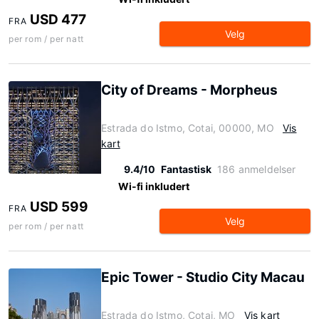
USD 477
FRA
Velg
per rom / per natt
City of Dreams - Morpheus
Estrada do Istmo, Cotai, 00000, MO
Vis
kart
9.4/10
Fantastisk
186 anmeldelser
Wi-fi inkludert
USD 599
FRA
Velg
per rom / per natt
Epic Tower - Studio City Macau
Estrada do Istmo, Cotai, MO
Vis kart