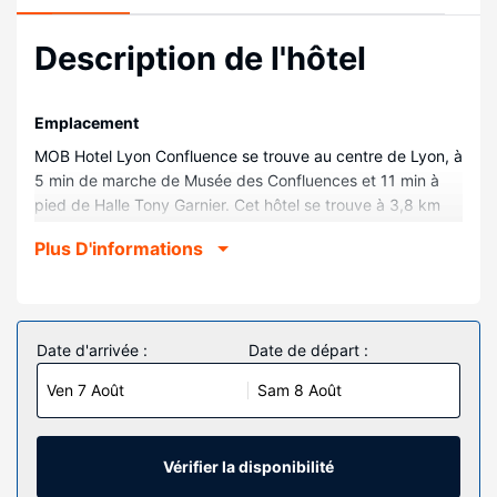
Description de l'hôtel
Emplacement
MOB Hotel Lyon Confluence se trouve au centre de Lyon, à
5 min de marche de Musée des Confluences et 11 min à
pied de Halle Tony Garnier. Cet hôtel se trouve à 3,8 km
de Place Bellecour et à 4,8 km de Hôtel de ville de Lyon.
Plus D'informations
Chambres
Les 99 chambres climatisées de l'hébergement vous
invitent à la détente. Les chambres sont dotées d'un
balcon. L'accès Wi-Fi à Internet gratuit vous permet de
Date d'arrivée :
Date de départ :
rester en contact avec le reste du monde. Une salle de
Ven 7 Août
Sam 8 Août
bain privée avec une douche est à votre disposition. Vous
y trouvez également un pommeau de douche à « effet
pluie » et un sèche-cheveux.
Vérifier la disponibilité
Les services sur place