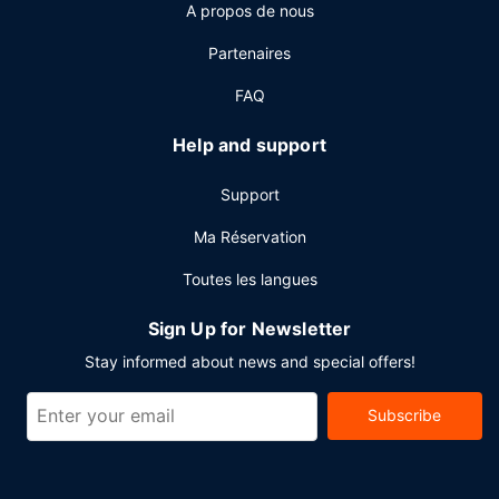
A propos de nous
Un petit déjeuner à emporter gratuit est servi en semaine
de 06 h 30 à 09 h 00.
Partenaires
Autres services
FAQ
Les équipements et services proposés incluent l'accès à
internet gratuit à Internet, un centre d'affaires et un
Help and support
service d'arrivée express. Si vous devez organiser une
réunion à Lexington, faites confiance à cet hôtel qui
Support
dispose d'espaces événements mesurant 418 mètres
carrés et comprenant un espace de conférence et 8 des
Ma Réservation
salles de réunion. Un parking payant sans service de
Toutes les langues
voiturier est disponible dans l'enceinte de l'hébergement.
Sign Up for Newsletter
Stay informed about news and special offers!
Subscribe