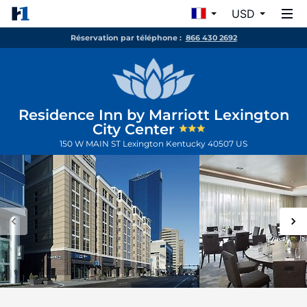
USD
Réservation par téléphone :
866 430 2692
Residence Inn by Marriott Lexington
City Center
150 W MAIN ST
Lexington
Kentucky
40507
US