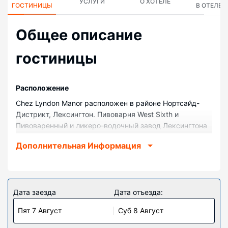
УСЛУГИ
О ХОТЕЛЕ
ГОСТИНИЦЫ
В ОТЕЛЕ
Общее описание
гостиницы
Pасположение
Chez Lyndon Manor расположен в районе Нортсайд-
Дистрикт, Лексингтон. Пивоварня West Sixth и
Пивоваренный и ликеро-водочный завод Лексингтона
Alltech находятся в 5 минутах езды на автомобиле.
Дополнительная Информация
Мини-отель — вариант с прекрасным расположением:
Ипподром Keeneland находится в 11,1 км, Kentucky
Horse Park (конный парк) — в 12,8 км от него.
Номера
Дата заезда
Дата отъезда:
Почувствуйте себя как дома в одном из 7 номеров с
Пят 7 Август
Суб 8 Август
индивидуальным декорированием, которые оснащены
следующим оборудованием: холодильник и LED-