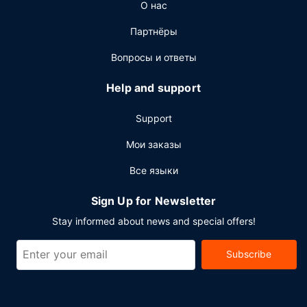
О нас
ежедневно с 08:00 до 10:00.
Другие особенности
Партнёры
Для удобства гостей предоставляется следующее:
Вопросы и ответы
ускоренная регистрация при заезде, ускоренная
регистрация при отъезде и химчистка или прачечная.
Help and support
Предоставляется бесплатная самостоятельная
парковка.
Support
Мои заказы
Все языки
Sign Up for Newsletter
Stay informed about news and special offers!
Subscribe