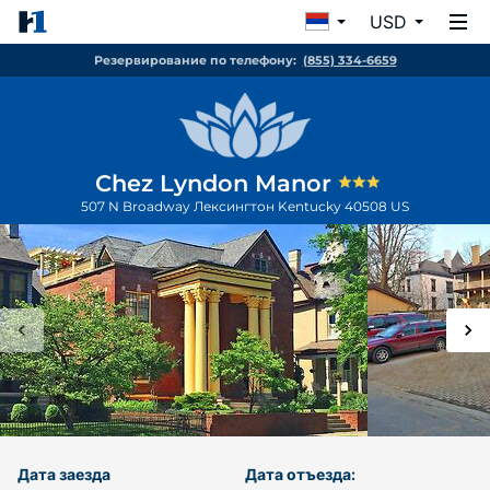
USD
Резервирование по телефону:
(855) 334-6659
Chez Lyndon Manor
507 N Broadway
Лексингтон
Kentucky
40508
US
Дата заезда
Дата отъезда: