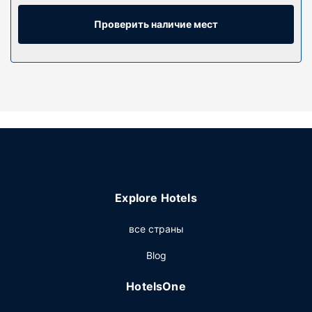
телевизоры. Пружинный ортопедический матрас и
постельное белье из египетского хлопка сделают ваш
Проверить наличие мест
сон более комфортным. Во всех номерах есть диван-
кровать. Бесплатный беспроводной доступ к интернету
позволит всегда оставаться на связи, а кабельное
телевидение не даст скучать. В ванных комнатах
совмещенные душ и ванна, бесплатные туалетные
принадлежности и фен.
Особенности объекта
К вашим услугам многочисленные возможности для
спорта и отдыха, в числе которых открытых теннисных
корта(-ов), а также терраса и сад, где можно
Explore Hotels
отдохнуть и насладиться красивым видом. Этот мини-
отель в викторианском стиле также предоставляет
все страны
следующие услуги и удобства: бесплатный
беспроводной доступ в интернет, услуги консьержа и
Blog
услуги няни (за дополнительную плату).
HotelsOne
Ресторан
Бесплатный завтрак (по заказу) предлагается