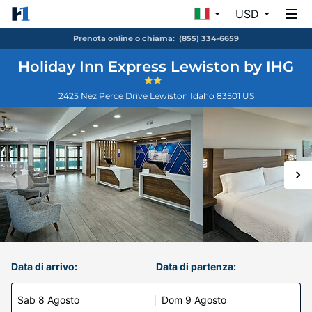
USD
Prenota online o chiama:
(855) 334-6659
Holiday Inn Express Lewiston by IHG
2425 Nez Perce Drive
Lewiston
Idaho
83501
US
Data di arrivo:
Data di partenza:
Sab 8 Agosto
Dom 9 Agosto