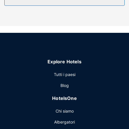
preparazione di caffè/tè.
Attrattive della proprietà
Grazie ad un'ampia gamma di servizi ricreativi, che
includono una piscina coperta e una palestra aperta giorno
e notte, il divertimento è assicurato. Questo hotel dispone,
inoltre, di il Wi-Fi gratuito, negozi di articoli da
regalo/edicole e un caminetto nella hall.
Ristorante
Explore Hotels
La colazione a buffet è servita gratuitamente dalle ore
06:30 alle ore 09:30 nei giorni feriali e dalle ore 07:00 alle
Tutti i paesi
ore 10:00 nel fine settimana.
Altre attrattive
Blog
Potrai usufruire di un business center aperto 24 ore su 24,
HotelsOne
una reception aperta 24 ore su 24 e personale poliglotta. Il
un parcheggio gratuito è disponibile in loco.
Chi siamo
Albergatori