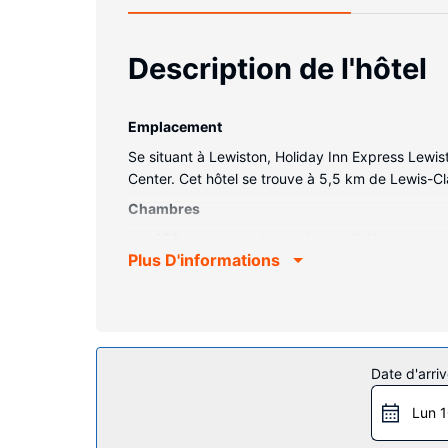
Description de l'hôtel
Emplacement
Se situant à Lewiston, Holiday Inn Express Lewi
Center. Cet hôtel se trouve à 5,5 km de Lewis-Cla
Chambres
Les 100 chambres climatisées de l'hébergement v
Plus D'informations
avec chaînes par câble assure votre divertisseme
privée avec des articles de toilette gratuits et
téléphone, mais aussi un bureau et une cafetière 
Les services sur place
Ne ratez pas l'occasion de vous détendre en profi
Date d'arriv
fitness ouverte 24 h/24. Cet hôtel propose égale
Lun 1
Restaurant
Un petit déjeuner buffet gratuit est servi en se