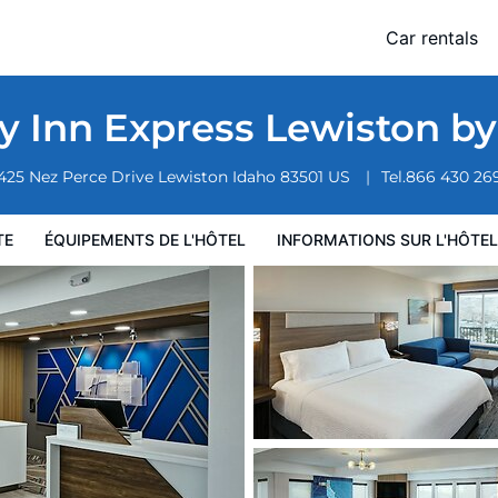
Car rentals
ormations sur l'hôtel
Conditions de l'hôtel
y Inn Express Lewiston b
425 Nez Perce Drive
Lewiston
Idaho
83501
US
Tel.
866 430 26
TE
ÉQUIPEMENTS DE L'HÔTEL
INFORMATIONS SUR L'HÔTEL