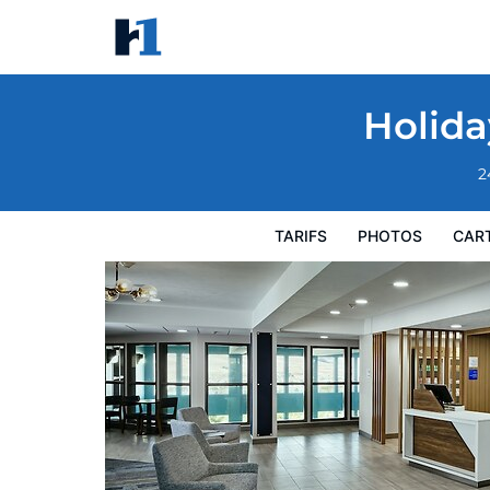
Holiday Inn Express Lewiston by IHG
Tarifs
Photos
Carte
Équipements de l'hôtel
Inf
Holida
2
TARIFS
PHOTOS
CAR