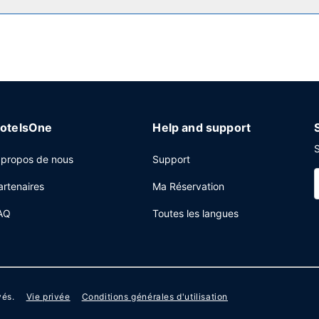
 centre d'affaires ouvert 24 h/24, une réception ouverte 24 h/24 et 
otelsOne
Help and support
S
 propos de nous
Support
artenaires
Ma Réservation
AQ
Toutes les langues
vés.
Vie privée
Conditions générales d'utilisation