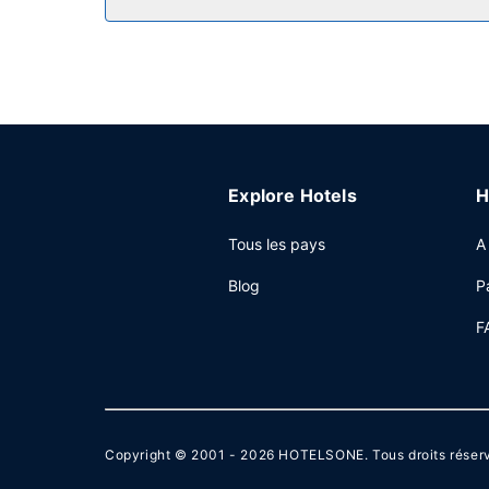
Autres services
Les équipements et services proposés incluent un
disponible dans l'enceinte de l'hébergement.
Explore Hotels
H
Tous les pays
A
Blog
P
F
Copyright © 2001 - 2026
HOTELSONE
. Tous droits réser