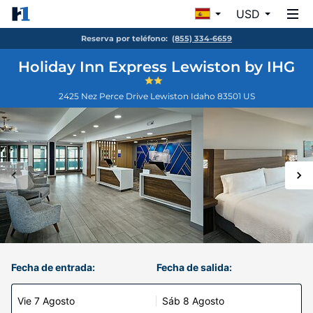
USD
Reserva por teléfono:
(855) 334-6659
Holiday Inn Express Lewiston by IHG
2425 Nez Perce Drive
Lewiston
Idaho
83501
US
Fecha de entrada:
Fecha de salida:
Vie 7 Agosto
Sáb 8 Agosto