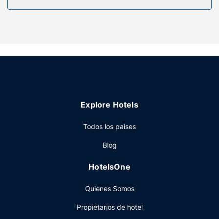
comodidades, se incluyen escritorio, cafetera y tetera y
teléfono.
Servicios hotel
No te pierdas instalaciones recreativas como una piscina
cubierta o gimnasio abierto las 24 horas: ¡lo pasarás en
grande! Otros servicios de este hotel incluyen conexión a
Internet wifi gratis, una tienda de recuerdos y un vestíbulo
con chimenea.
Restaurante
Explore Hotels
El desayuno bufé gratuito se ofrece entre semana de
Todos los paises
06:30 a 09:30, mientras que el horario de sábados y
domingos es de 07:00 a 10:00.
Blog
Otros servicios
HotelsOne
Tendrás un centro de negocios abierto las 24 horas, un
servicio de recepción las 24 horas y atención multilingüe a
Quienes Somos
tu disposición. Hay un aparcamiento sin asistencia gratuito
disponible.
Propietarios de hotel