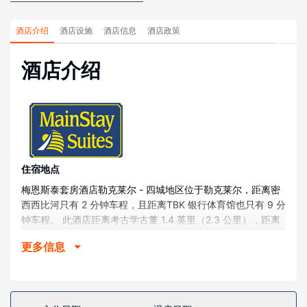
酒店介绍
酒店设施
酒店信息
酒店政策
酒店介绍
住宿地点
梅恩斯泰套房酒店勒克莱尔 - 四城地区位于勒克莱尔，距离密
西西比河只有 2 分钟车程，且距离TBK 银行体育馆也只有 9 分
钟车程。 此酒店距离考古学古董 1.4 英里（2.3 公里），距离
蜀葵公园 1.5 英里（2.5 公里）。
更多信息
客房
有 32 间特色家居的客房提供备有大冰箱和炉灶的厨房；您定
能在旅途中找到家的舒适。提供免费无线网络，方便您与朋友
保持联系；卫星频道可满足您的娱乐需求。便利设施包括微波