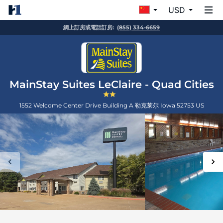
USD
網上訂房或電話訂房:
(855) 334-6659
MainStay Suites LeClaire - Quad Cities
1552 Welcome Center Drive Building A
勒克莱尔
Iowa
52753
US