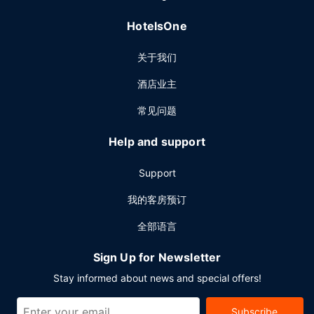
HotelsOne
关于我们
酒店业主
常见问题
Help and support
Support
我的客房预订
全部语言
Sign Up for Newsletter
Stay informed about news and special offers!
Subscribe