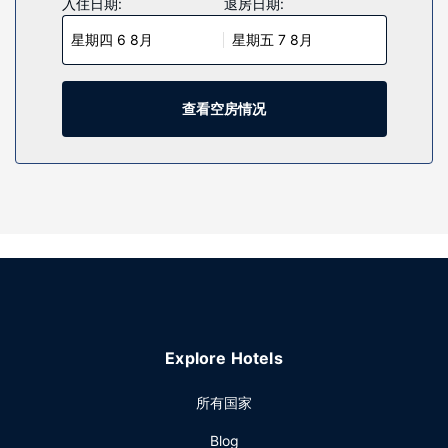
入住日期:
退房日期:
炉和熨斗/熨衣板；而且按要求提供提供客房服务。
星期四 6 8月
星期五 7 8月
物业设施
您可充分利用室内游泳池和24 小时健身中心等度假设施。此酒
店还提供免费 WiFi、保姆服务和大堂壁炉。
查看空房情况
其他设施
特色服务/设施包括快速退房、24 小时前台服务和洗衣设施。
酒店提供免费自助停车。
Explore Hotels
所有国家
Blog