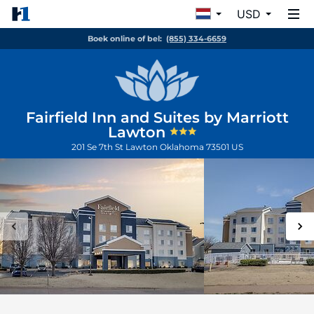
USD
Boek online of bel:
(855) 334-6659
Fairfield Inn and Suites by Marriott
Lawton
201 Se 7th St
Lawton
Oklahoma
73501
US