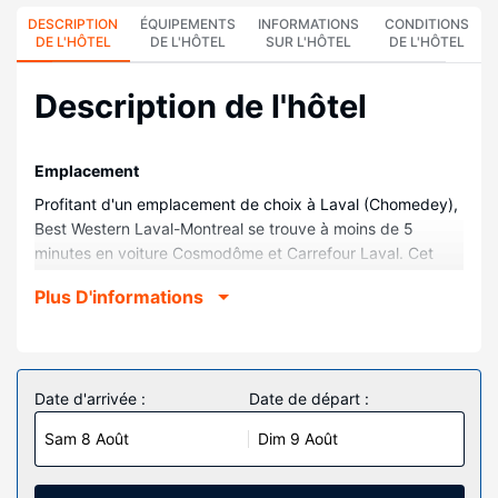
DESCRIPTION
ÉQUIPEMENTS
INFORMATIONS
CONDITIONS
DE L'HÔTEL
DE L'HÔTEL
SUR L'HÔTEL
DE L'HÔTEL
Description de l'hôtel
Emplacement
Profitant d'un emplacement de choix à Laval (Chomedey),
Best Western Laval-Montreal se trouve à moins de 5
minutes en voiture Cosmodôme et Carrefour Laval. Cet
hôtel se trouve à 20,3 km de Université McGill et à 22,5 km
Plus D'informations
de Vieux-Port de Montréal.
Chambres
Les 80 chambres de l'hébergement vous invitent à la
détente et comprennent un réfrigérateur et une télévision
Date d'arrivée :
Date de départ :
LCD. Votre chambre est dotée d'un lit Select Comfort.
Sam 8 Août
Dim 9 Août
L'accès Wi-Fi à Internet gratuit vous permet de rester en
contact avec le reste du monde et votre divertissement
est assuré par des chaînes par satellite. Une salle de bain