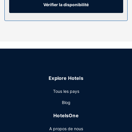
privée avec un ensemble douche/baignoire est à votre
Vérifier la disponibilité
disposition. Vous y trouvez également un pommeau de
douche à « effet pluie » et des articles de toilette gratuits.
Les services sur place
N'hésitez pas à profiter des nombreuses infrastructures de
loisirs à disposition et qui incluent notamment une piscine
couverte et un centre de fitness. Cet hôtel propose
également l'accès Wi-Fi à Internet gratuit, un service
d'assistance pour les visites touristiques ou l'achat de
billets et une salle de banquet.
Restaurant
Explore Hotels
Un petit déjeuner buffet gratuit est servi tous les jours.
Tous les pays
Autres services
Blog
Les équipements et services proposés incluent un centre
d'affaires ouvert 24 h/24, un service de départ express et
HotelsOne
des journaux gratuits dans le hall. Un parking gratuit est
disponible dans l'enceinte de l'hébergement.
A propos de nous