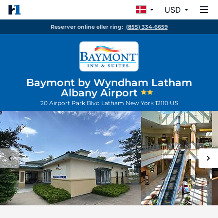
USD
Reserver online eller ring:
(855) 334-6659
Baymont by Wyndham Latham
Albany Airport
20 Airport Park Blvd
Latham
New York
12110
US