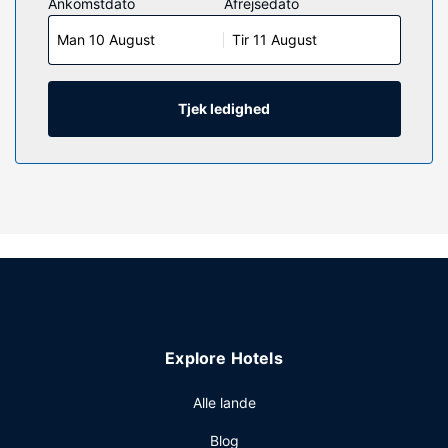
Ankomstdato
Afrejsedato
Med gratis Wi-Fi kan du altid komme på nettet, og
Man 10 August
Tir 11 August
kabelkanaler sørger for underholdningen. Værelset har et
privat badeværelse med en kombination af
bruser/badekar samt gratis toiletartikler og hårtørrer.
Faciliteter inkluderer skriveborde og kaffe-/temaskiner,
Tjek ledighed
samt telefoner med gratis lokalopkald.
Ejendomsfacilitet
Gør brug af praktiske faciliteter, såsom gratis trådløs
internetadgang, festsal og automat.
Restaurant
Gratis take away-morgenmad serveres dagligt fra kl.
06.00 til kl. 09.00.
Andre faciliteter
Gæsterne har blandt andet adgang til en døgnåben
Explore Hotels
reception, et pengeskab i receptionen og kaffe/te på
fællesarealer. Lufthavnstransport tur-retur er gratis (efter
Alle lande
anmodning).
Blog