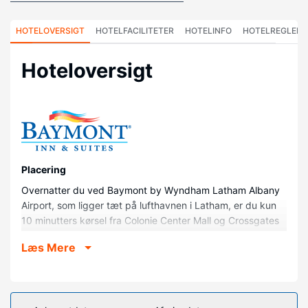
HOTELOVERSIGT
HOTELFACILITETER
HOTELINFO
HOTELREGLER
Hoteloversigt
Placering
Overnatter du ved Baymont by Wyndham Latham Albany
Airport, som ligger tæt på lufthavnen i Latham, er du kun
10 minutters kørsel fra Colonie Center Mall og Crossgates
Mall. Dette hotel ligger 11,8 km fra University at Albany og
Læs Mere
14,5 km fra Rivers Casino & Resort.
Værelser
Føl dig hjemme i et af de 96 aircondition-afkølede
værelser, der indeholder mikrobølgeovn og fladskærms-tv.