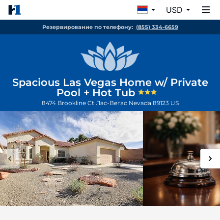
USD
Резервирование по телефону:
(855) 334-6659
Spacious Las Vegas Home w/ Private
Pool + Hot Tub
8474 Brookline Ct
Лас-Вегас
Nevada
89123
US