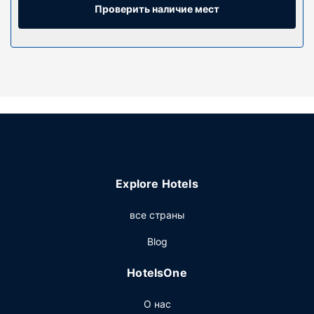
вентилятор, по запросу предоставляется детская
Проверить наличие мест
кроватка (бесплатно).
Особенности объекта
К вашим услугам многочисленные возможности для
спорта и отдыха, в числе которых открытый бассейн, а
также прочие услуги и удобства, такие как бесплатный
беспроводной доступ в интернет и грили для барбекю.
Другие особенности
Предоставляется бесплатная самостоятельная
парковка.
Explore Hotels
все страны
Blog
HotelsOne
О нас