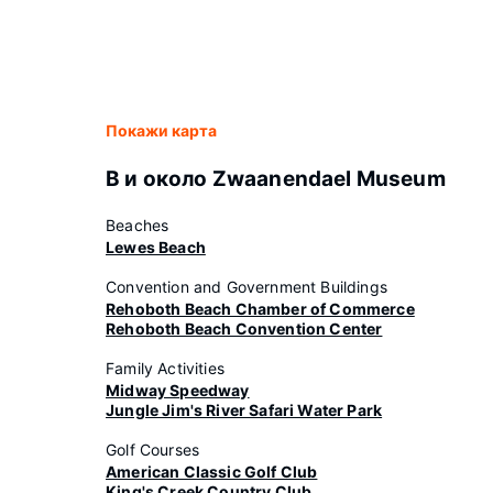
Покажи карта
В и около Zwaanendael Museum
Beaches
Lewes Beach
Convention and Government Buildings
Rehoboth Beach Chamber of Commerce
Rehoboth Beach Convention Center
Family Activities
Midway Speedway
Jungle Jim's River Safari Water Park
Golf Courses
American Classic Golf Club
King's Creek Country Club