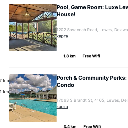
Pool, Game Room: Luxe Le
House!
1202 Savannah Road, Lewes, Delawa
карта
1.8 km
Free Wifi
Porch & Community Perks:
7 km
Condo
.1 km
17063 S Brandt St, 4105, Lewes, De
карта
3.4 km
Free Wifi