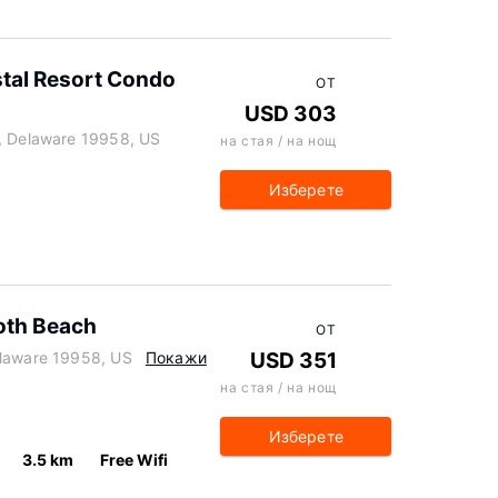
stal Resort Condo
ОТ
USD 303
s, Delaware 19958, US
на стая / на нощ
Изберете
oth Beach
ОТ
elaware 19958, US
Покажи
USD 351
на стая / на нощ
Изберете
3.5 km
Free Wifi