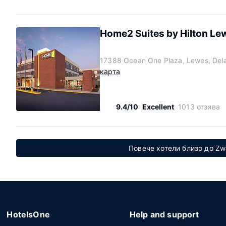
Home2 Suites by Hilton L
17388 Ocean One Plaza, Lewes, Del
карта
9.4/10
Excellent
1013 отзива
Повече хотели близо до Z
HotelsOne
Help and support