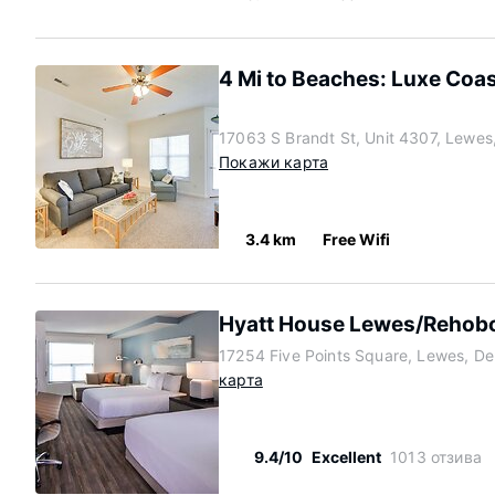
4 Mi to Beaches: Luxe Coa
17063 S Brandt St, Unit 4307, Lewe
Покажи карта
3.4 km
Free Wifi
Hyatt House Lewes/Rehob
17254 Five Points Square, Lewes, D
карта
9.4/10
Excellent
1013 отзива