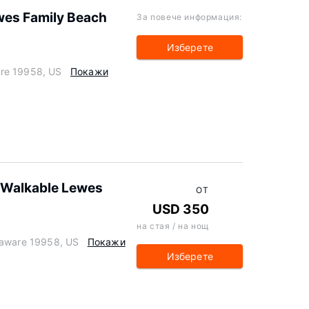
wes Family Beach
За повече информация:
Изберете
re 19958, US
Покажи
 Walkable Lewes
ОТ
USD 350
на стая / на нощ
laware 19958, US
Покажи
Изберете