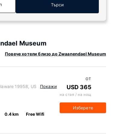
n
Търси
endael Museum
Повече хотели близо до Zwaanendael Museum
ОТ
Delaware 19958, US
Покажи
USD 365
на стая / на нощ
Изберете
0.4 km
Free Wifi