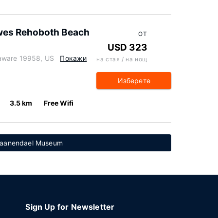
ewes Rehoboth Beach
ОТ
USD 323
aware 19958, US
Покажи
на стая / на нощ
Изберете
3.5 km
Free Wifi
waanendael Museum
Sign Up for Newsletter