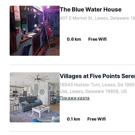
The Blue Water House
407 E Market St, Lewes, Delaware 1
0.6 km
Free Wifi
Villages at Five Points Ser
16943 Hudson Turn, Lewes, De 1995
Usa, Lewes, Delaware 19958, US
Покажи карта
0.1 km
Free Wifi