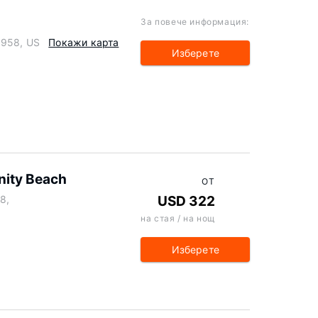
За повече информация:
9958, US
Покажи карта
Изберете
enity Beach
ОТ
8,
USD 322
на стая / на нощ
Изберете