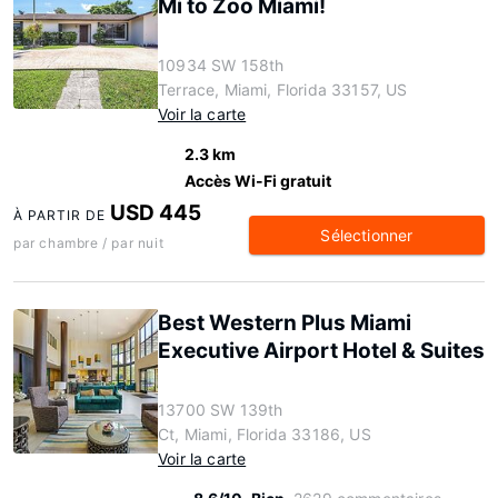
Mi to Zoo Miami!
10934 SW 158th
Terrace, Miami, Florida 33157, US
Voir la carte
2.3 km
Accès Wi-Fi gratuit
USD 445
À PARTIR DE
Sélectionner
par chambre / par nuit
Best Western Plus Miami
Executive Airport Hotel & Suites
13700 SW 139th
Ct, Miami, Florida 33186, US
Voir la carte