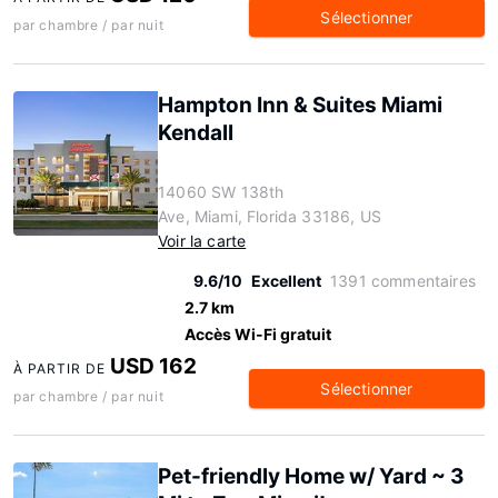
Sélectionner
par chambre / par nuit
Hampton Inn & Suites Miami
Kendall
14060 SW 138th
Ave, Miami, Florida 33186, US
Voir la carte
9.6/10
Excellent
1391 commentaires
2.7 km
Accès Wi-Fi gratuit
USD 162
À PARTIR DE
Sélectionner
par chambre / par nuit
Pet-friendly Home w/ Yard ~ 3