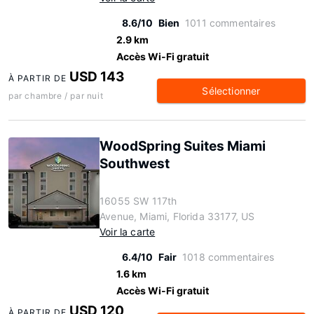
8.6/10
Bien
1011 commentaires
2.9 km
Accès Wi-Fi gratuit
USD 143
À PARTIR DE
Sélectionner
par chambre / par nuit
WoodSpring Suites Miami
Southwest
16055 SW 117th
Avenue, Miami, Florida 33177, US
Voir la carte
6.4/10
Fair
1018 commentaires
1.6 km
Accès Wi-Fi gratuit
USD 120
À PARTIR DE