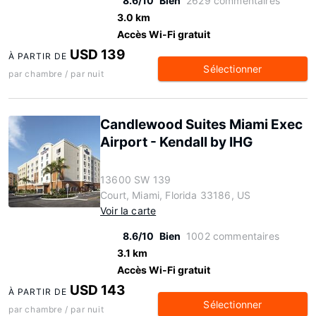
8.6/10
Bien
2629 commentaires
3.0 km
Accès Wi-Fi gratuit
USD 139
À PARTIR DE
Sélectionner
par chambre / par nuit
Candlewood Suites Miami Exec
Airport - Kendall by IHG
13600 SW 139
Court, Miami, Florida 33186, US
Voir la carte
8.6/10
Bien
1002 commentaires
3.1 km
Accès Wi-Fi gratuit
USD 143
À PARTIR DE
Sélectionner
par chambre / par nuit