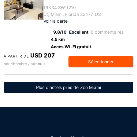
19334 SW 121st
Ct, Miami, Florida 33177, US
Voir la carte
9.8/10
Excellent
6 commentaires
4.5 km
Accès Wi-Fi gratuit
USD 207
À PARTIR DE
Sélectionner
par chambre / par nuit
Plus d'hôtels près de Zoo Miami