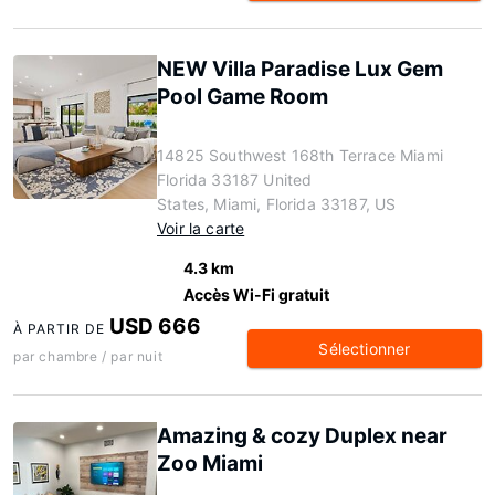
NEW Villa Paradise Lux Gem
Pool Game Room
14825 Southwest 168th Terrace Miami
Florida 33187 United
States, Miami, Florida 33187, US
Voir la carte
4.3 km
Accès Wi-Fi gratuit
USD 666
À PARTIR DE
Sélectionner
par chambre / par nuit
Amazing & cozy Duplex near
Zoo Miami