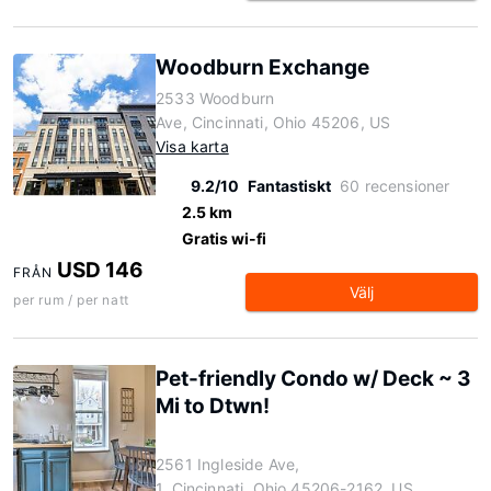
Woodburn Exchange
2533 Woodburn
Ave, Cincinnati, Ohio 45206, US
Visa karta
9.2/10
Fantastiskt
60 recensioner
2.5 km
Gratis wi-fi
USD 146
FRÅN
Välj
per rum / per natt
Pet-friendly Condo w/ Deck ~ 3
Mi to Dtwn!
2561 Ingleside Ave,
1, Cincinnati, Ohio 45206-2162, US