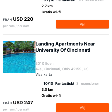
2.7 km
Gratis wi-fi
USD 220
FRÅN
Välj
per rum / per natt
Landing Apartments Near
University Of Cincinnati
3010 Eden
Ave, Cincinnati, Ohio 42159, US
Visa karta
10/10
Fantastiskt
3 recensioner
3.0 km
Gratis wi-fi
USD 247
FRÅN
Välj
per rum / per natt