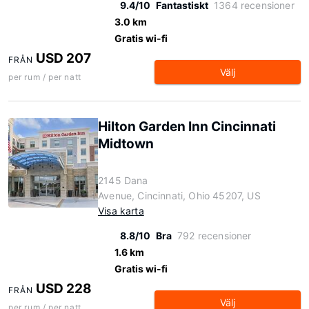
9.4/10
Fantastiskt
1364 recensioner
3.0 km
Gratis wi-fi
USD 207
FRÅN
Välj
per rum / per natt
Hilton Garden Inn Cincinnati
Midtown
2145 Dana
Avenue, Cincinnati, Ohio 45207, US
Visa karta
8.8/10
Bra
792 recensioner
1.6 km
Gratis wi-fi
USD 228
FRÅN
Välj
per rum / per natt