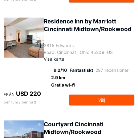
Residence Inn by Marriott
Cincinnati Midtown/Rookwood
3815 Edwards
Road, Cincinnati, Ohio 45209, US
Visa karta
9.2/10
Fantastiskt
297 recensioner
2.9 km
Gratis wi-fi
USD 220
FRÅN
Välj
per rum / per natt
Courtyard Cincinnati
Midtown/Rookwood