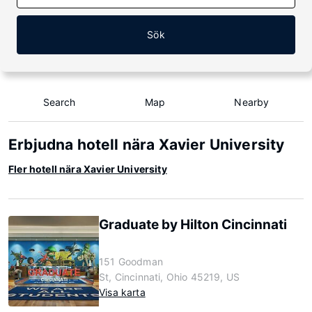
Sök
Search
Map
Nearby
Erbjudna hotell nära Xavier University
Fler hotell nära Xavier University
Graduate by Hilton Cincinnati
151 Goodman
St, Cincinnati, Ohio 45219, US
Visa karta