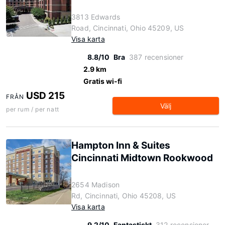
3813 Edwards
Road, Cincinnati, Ohio 45209, US
Visa karta
8.8/10
Bra
387 recensioner
2.9 km
Gratis wi-fi
USD 215
FRÅN
Välj
per rum / per natt
Hampton Inn & Suites
Cincinnati Midtown Rookwood
2654 Madison
Rd, Cincinnati, Ohio 45208, US
Visa karta
9.2/10
Fantastiskt
312 recensioner