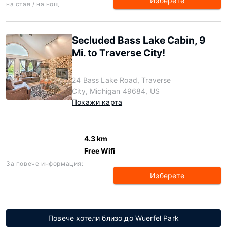
Изберете
на стая / на нощ
Secluded Bass Lake Cabin, 9
Mi. to Traverse City!
24 Bass Lake Road, Traverse
City, Michigan 49684, US
Покажи карта
4.3 km
Free Wifi
За повече информация:
Изберете
Повече хотели близо до Wuerfel Park