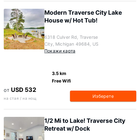
Modern Traverse City Lake
House w/ Hot Tub!
6318 Culver Rd, Traverse
City, Michigan 49684, US
Покажи карта
3.5 km
Free Wifi
USD 532
ОТ
Изберете
на стая / на нощ
1/2 Mi to Lake! Traverse City
Retreat w/ Dock