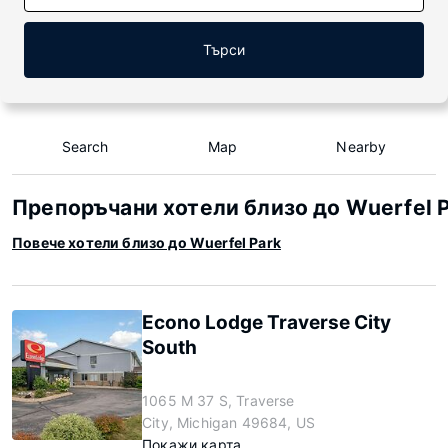
Търси
Search
Map
Nearby
Препоръчани хотели близо до Wuerfel 
Повече хотели близо до Wuerfel Park
Econo Lodge Traverse City
South
1065 M 37 S, Traverse
City, Michigan 49684, US
Покажи карта