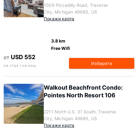
1009 Piccadilly Road, Traverse
City, Michigan 49685, US
Покажи карта
3.8 km
Free Wifi
USD 552
ОТ
Изберете
на стая / на нощ
Walkout Beachfront Condo:
Pointes North Resort 106
2211 North U.S. 31 South, Traverse
City, Michigan 49685, US
Покажи карта