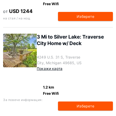
Free Wifi
USD 1244
ОТ
Изберете
на стая / на нощ
3 Mi to Silver Lake: Traverse
City Home w/ Deck
4249 U.S. 31 S, Traverse
City, Michigan 49685, US
Покажи карта
1.2 km
Free Wifi
За повече информация:
Изберете