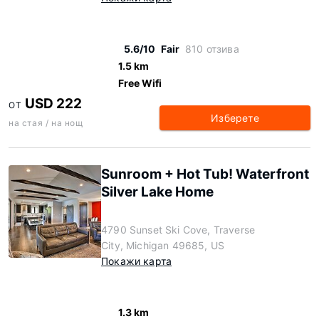
5.6/10
Fair
810 отзива
1.5 km
Free Wifi
USD 222
ОТ
Изберете
на стая / на нощ
Sunroom + Hot Tub! Waterfront
Silver Lake Home
4790 Sunset Ski Cove, Traverse
City, Michigan 49685, US
Покажи карта
1.3 km