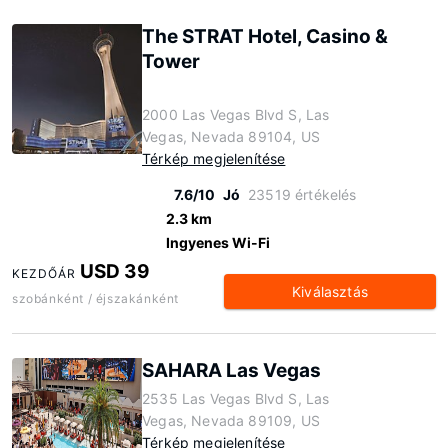
The STRAT Hotel, Casino &
Tower
2000 Las Vegas Blvd S, Las
Vegas, Nevada 89104, US
Térkép megjelenítése
7.6/10
Jó
23519 értékelés
2.3 km
Ingyenes Wi-Fi
USD 39
KEZDŐÁR
Kiválasztás
szobánként / éjszakánként
SAHARA Las Vegas
2535 Las Vegas Blvd S, Las
Vegas, Nevada 89109, US
Térkép megjelenítése