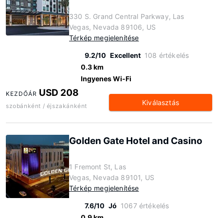
330 S. Grand Central Parkway, Las
Vegas, Nevada 89106, US
Térkép megjelenítése
9.2/10
Excellent
108 értékelés
0.3 km
Ingyenes Wi-Fi
USD 208
KEZDŐÁR
Kiválasztás
szobánként / éjszakánként
Golden Gate Hotel and Casino
1 Fremont St, Las
Vegas, Nevada 89101, US
Térkép megjelenítése
7.6/10
Jó
1067 értékelés
0.9 km