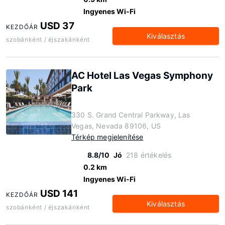
Ingyenes Wi-Fi
USD 37
KEZDŐÁR
Kiválasztás
szobánként / éjszakánként
AC Hotel Las Vegas Symphony
Park
330 S. Grand Central Parkway, Las
Vegas, Nevada 89106, US
Térkép megjelenítése
8.8/10
Jó
218 értékelés
0.2 km
Ingyenes Wi-Fi
USD 141
KEZDŐÁR
Kiválasztás
szobánként / éjszakánként