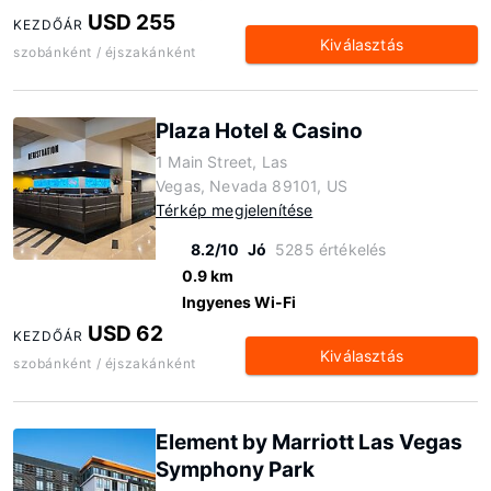
USD 255
KEZDŐÁR
Kiválasztás
szobánként / éjszakánként
Plaza Hotel & Casino
1 Main Street, Las
Vegas, Nevada 89101, US
Térkép megjelenítése
8.2/10
Jó
5285 értékelés
0.9 km
Ingyenes Wi-Fi
USD 62
KEZDŐÁR
Kiválasztás
szobánként / éjszakánként
Element by Marriott Las Vegas
Symphony Park