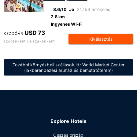
8.6/10
Jó
24756 értékelés
2.8 km
Ingyenes Wi-Fi
USD 73
KEZDŐÁR
Kiválasztás
szobánként / éjszakánként
További környékbeli szállások itt: World Market Center
(lakberendezési áruház és bemutatóterem)
Explore Hotels
Összes ország