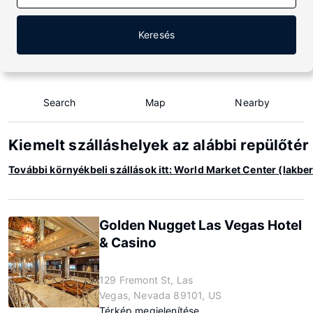
Keresés
Search
Map
Nearby
Kiemelt szálláshelyek az alábbi repülőt
További környékbeli szállások itt: World Market Center (lakb
Golden Nugget Las Vegas Hotel
& Casino
129 Fremont St, Las
Vegas, Nevada 89101, US
Térkép megjelenítése