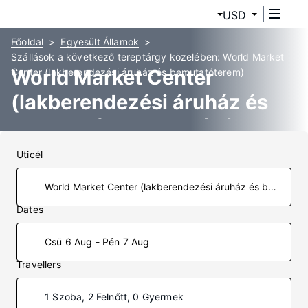
USD
Főoldal
Egyesült Államok
Szállások a következő tereptárgy közelében: World Market
World Market Center
Center (lakberendezési áruház és bemutatóterem)
(lakberendezési áruház és
bemutatóterem) Szállás
Uticél
Dates
Csü 6 Aug - Pén 7 Aug
Travellers
1 Szoba, 2 Felnőtt, 0 Gyermek