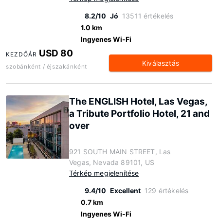
8.2/10
Jó
13511 értékelés
1.0 km
Ingyenes Wi-Fi
USD 80
KEZDŐÁR
Kiválasztás
szobánként / éjszakánként
The ENGLISH Hotel, Las Vegas,
a Tribute Portfolio Hotel, 21 and
over
921 SOUTH MAIN STREET, Las
Vegas, Nevada 89101, US
Térkép megjelenítése
9.4/10
Excellent
129 értékelés
0.7 km
Ingyenes Wi-Fi