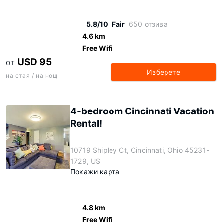
5.8/10
Fair
650 отзива
4.6 km
Free Wifi
USD 95
ОТ
Изберете
на стая / на нощ
4-bedroom Cincinnati Vacation
Rental!
10719 Shipley Ct, Cincinnati, Ohio 45231-
1729, US
Покажи карта
4.8 km
Free Wifi