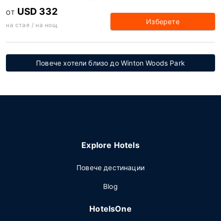
USD 332
ОТ
Изберете
на стая / на нощ
Повече хотели близо до Winton Woods Park
Explore Hotels
Повече дестинации
Blog
HotelsOne