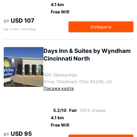
4.1 km
Free Wifi
USD 107
ОТ
Изберете
на стая / на нощ
Days Inn & Suites by Wyndham
Cincinnati North
400 Glensprings
Drive, Cincinnati, Ohio 45246, US
Покажи карта
5.2/10
Fair
1005 отзива
4.1 km
Free Wifi
USD 95
ОТ