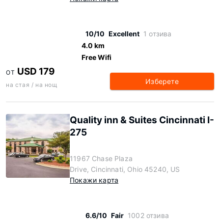
10/10
Excellent
1 отзива
4.0 km
Free Wifi
USD 179
ОТ
Изберете
на стая / на нощ
Quality inn & Suites Cincinnati I-
275
11967 Chase Plaza
Drive, Cincinnati, Ohio 45240, US
Покажи карта
6.6/10
Fair
1002 отзива