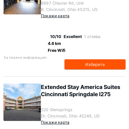
9997 Chester Rd, Unit
B, Cincinnati, Ohio 45215, US
Покажи карта
10/10
Excellent
1 отзива
4.6 km
Free Wifi
За повече информация:
Изберете
Extended Stay America Suites
Cincinnati Springdale I275
320 Glensprings
Dr, Cincinnati, Ohio 45246, US
Покажи карта