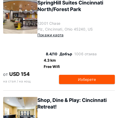
SpringHill Suites Cincinnati
North/Forest Park
12001 Chase
Plz, Cincinnati, Ohio 45240, US
Покажи карта
8.4/10
Добър
1006 отзива
4.3 km
Free Wifi
USD 154
ОТ
Изберете
на стая / на нощ
Shop, Dine & Play: Cincinnati
Retreat!