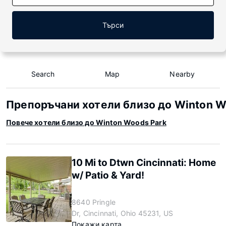
Търси
Search
Map
Nearby
Препоръчани хотели близо до Winton W
Повече хотели близо до Winton Woods Park
10 Mi to Dtwn Cincinnati: Home
w/ Patio & Yard!
8640 Pringle
Dr, Cincinnati, Ohio 45231, US
Покажи карта