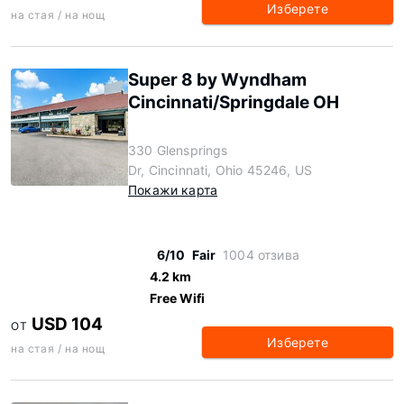
Изберете
на стая / на нощ
Super 8 by Wyndham
Cincinnati/Springdale OH
330 Glensprings
Dr, Cincinnati, Ohio 45246, US
Покажи карта
6/10
Fair
1004 отзива
4.2 km
Free Wifi
USD 104
ОТ
Изберете
на стая / на нощ