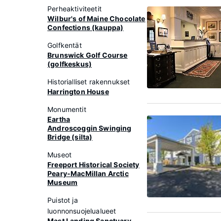
Perheaktiviteetit
Wilbur's of Maine Chocolate
Confections (kauppa)
Golfkentät
Brunswick Golf Course
(golfkeskus)
Historialliset rakennukset
Harrington House
Monumentit
Eartha
Androscoggin Swinging
Bridge (silta)
Museot
Freeport Historical Society
Peary-MacMillan Arctic
Museum
Puistot ja
luonnonsuojelualueet
Mast Landing Sanctuary