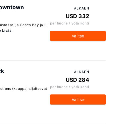
 Downtown
ALKAEN
USD 332
per huone / yötä kohti
ustassa, ja Casco Bay ja LL
e Lisää
Valitse
ck
ALKAEN
USD 284
per huone / yötä kohti
ctions (kauppa) sijaitsevat
Valitse