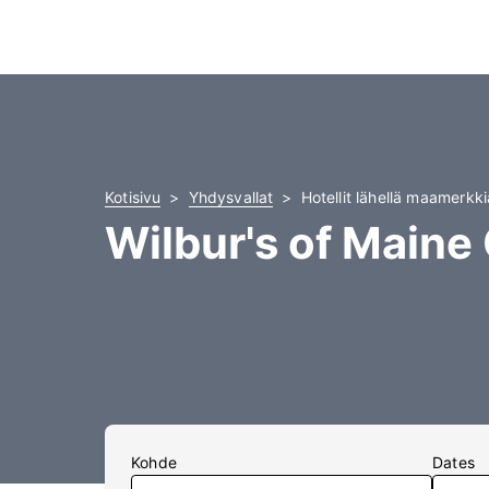
Kotisivu
Yhdysvallat
Hotellit lähellä maamerkk
Wilbur's of Maine
Kohde
Dates