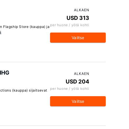
ALKAEN
USD 313
per huone / yötä kohti
n Flagship Store (kauppa) ja
ä
Valitse
 IHG
ALKAEN
USD 204
per huone / yötä kohti
ctions (kauppa) sijaitsevat
Valitse