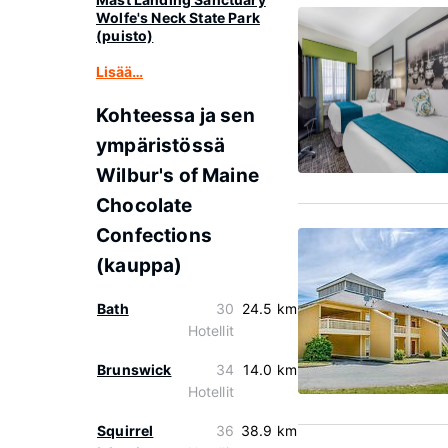
Wolfe's Neck State Park
(puisto)
Lisää…
Kohteessa ja sen
ympäristössä
Wilbur's of Maine
Chocolate
Confections
(kauppa)
Bath
30
24.5 km
Hotellit
Brunswick
34
14.0 km
Hotellit
Squirrel
36
38.9 km