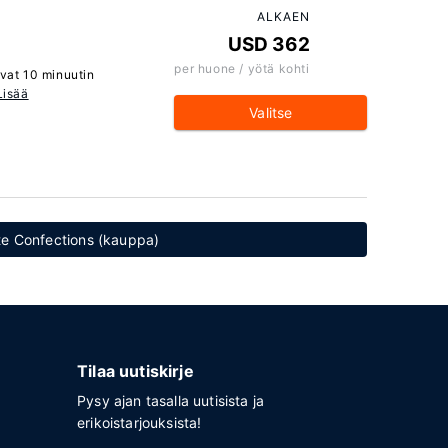
ALKAEN
USD 362
per huone / yötä kohti
evat 10 minuutin
Lisää
Valitse
ate Confections (kauppa)
Tilaa uutiskirje
Pysy ajan tasalla uutisista ja
erikoistarjouksista!