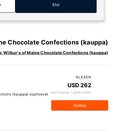
a
Etsi
aine Chocolate Confections (kauppa)
tta: Wilbur's of Maine Chocolate Confections (kauppa)
ALKAEN
USD 262
per huone / yötä kohti
ctions (kauppa) sijaitsevat
Valitse