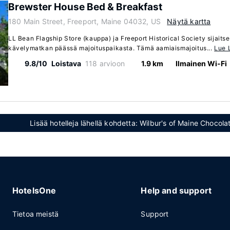
Brewster House Bed & Breakfast
180 Main Street, Freeport, Maine 04032, US
Näytä kartta
LL Bean Flagship Store (kauppa) ja Freeport Historical Society sijaits
kävelymatkan päässä majoituspaikasta. Tämä aamiaismajoitus...
Lue 
9.8/10
Loistava
118 arvioon
1.9 km
Ilmainen Wi-Fi
Lisää hotelleja lähellä kohdetta: Wilbur's of Maine Chocol
HotelsOne
Help and support
Tietoa meistä
Support