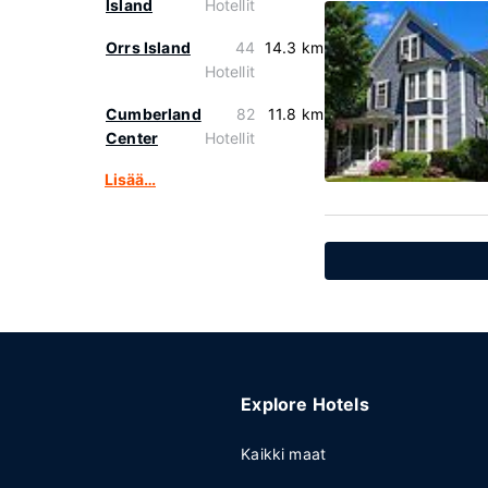
Island
Hotellit
Orrs Island
44
14.3 km
Hotellit
Cumberland
82
11.8 km
Center
Hotellit
Lisää…
Explore Hotels
Kaikki maat