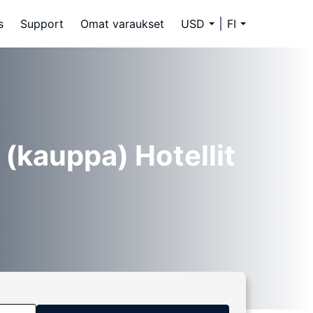
s
Support
Omat varaukset
USD
FI
(kauppa) Hotellit