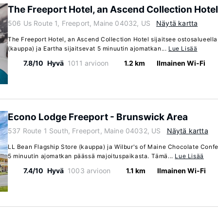
The Freeport Hotel, an Ascend Collection Hotel
506 Us Route 1, Freeport, Maine 04032, US
Näytä kartta
The Freeport Hotel, an Ascend Collection Hotel sijaitsee ostosalueella
(kauppa) ja Eartha sijaitsevat 5 minuutin ajomatkan...
Lue Lisää
7.8/10
Hyvä
1011 arvioon
1.2 km
Ilmainen Wi-Fi
Econo Lodge Freeport - Brunswick Area
537 Route 1 South, Freeport, Maine 04032, US
Näytä kartta
LL Bean Flagship Store (kauppa) ja Wilbur's of Maine Chocolate Confe
5 minuutin ajomatkan päässä majoituspaikasta. Tämä...
Lue Lisää
7.4/10
Hyvä
1003 arvioon
1.1 km
Ilmainen Wi-Fi