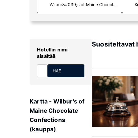
K
Suositeltavat 
Hotellin nimi
sisältää
HAE
Kartta - Wilbur's of
Maine Chocolate
Confections
(kauppa)