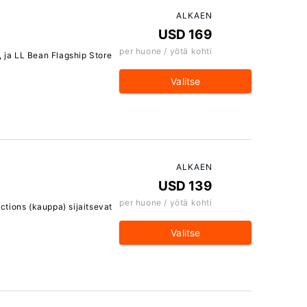
ALKAEN
USD 169
per huone / yötä kohti
, ja LL Bean Flagship Store
Valitse
ALKAEN
USD 139
per huone / yötä kohti
ctions (kauppa) sijaitsevat
Valitse