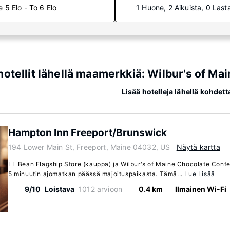
e 5 Elo - To 6 Elo
1 Huone, 2 Aikuista, 0 Last
hotellit lähellä maamerkkiä: Wilbur's of M
Lisää hotelleja lähellä kohde
Hampton Inn Freeport/Brunswick
194 Lower Main St, Freeport, Maine 04032, US
Näytä kartta
LL Bean Flagship Store (kauppa) ja Wilbur's of Maine Chocolate Confe
5 minuutin ajomatkan päässä majoituspaikasta. Tämä...
Lue Lisää
9/10
Loistava
1012 arvioon
0.4 km
Ilmainen Wi-Fi