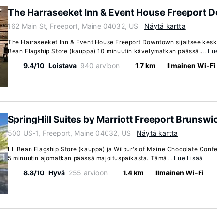
The Harraseeket Inn & Event House Freeport
162 Main St, Freeport, Maine 04032, US
Näytä kartta
The Harraseeket Inn & Event House Freeport Downtown sijaitsee kesk
Bean Flagship Store (kauppa) 10 minuutin kävelymatkan päässä....
Lu
9.4/10
Loistava
940 arvioon
1.7 km
Ilmainen Wi-Fi
SpringHill Suites by Marriott Freeport Brunswi
500 US-1, Freeport, Maine 04032, US
Näytä kartta
LL Bean Flagship Store (kauppa) ja Wilbur's of Maine Chocolate Confe
5 minuutin ajomatkan päässä majoituspaikasta. Tämä...
Lue Lisää
8.8/10
Hyvä
255 arvioon
1.4 km
Ilmainen Wi-Fi