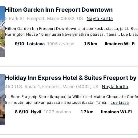
Hilton Garden Inn Freeport Downtown
5 Park St, Freeport, Maine 04032, US
Näytä kartta
Hilton Garden Inn Freeport Downtown sijaitsee keskustassa, ja LL Bea
Harrington House 10 minuutin kävelymatkan päässä. Tämä...
Lue Lisä
9/10
Loistava
1005 arvioon
1.5 km
Ilmainen Wi-Fi
Holiday Inn Express Hotel & Suites Freeport by
450 U.S. Route 1, Freeport, Maine 04032, US
Näytä kartta
LL Bean Flagship Store (kauppa) ja Wilbur's of Maine Chocolate Confe
5 minuutin ajomatkan päässä majoituspaikasta. Tämä...
Lue Lisää
8.6/10
Hyvä
1003 arvioon
1.7 km
Ilmainen Wi-Fi