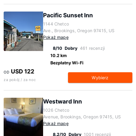
Pacific Sunset Inn
1144 Chetco
Ave., Brookings, Oregon 97415, US
Pokaż mapę
8/10
Dobry
461 recenzji
10.2 km
Bezpłatny Wi-Fi
USD 122
OD
Wybierz
za pokój / za noc
Westward Inn
1026 Chetco
Avenue, Brookings, Oregon 97415, US
Pokaż mapę
8.2/10
Dobry
1001 recenzji