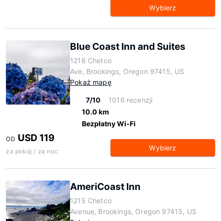
Wybierz
Blue Coast Inn and Suites
1216 Chetco
Ave, Brookings, Oregon 97415, US
Pokaż mapę
7/10
1016 recenzji
10.0 km
Bezpłatny Wi-Fi
USD 119
OD
Wybierz
za pokój / za noc
AmeriCoast Inn
1215 Chetco
Avenue, Brookings, Oregon 97415, US