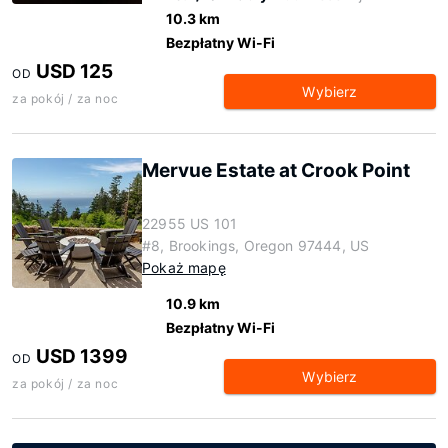
10.3 km
Bezpłatny Wi-Fi
USD 125
OD
Wybierz
za pokój / za noc
Mervue Estate at Crook Point
22955 US 101
#8, Brookings, Oregon 97444, US
Pokaż mapę
10.9 km
Bezpłatny Wi-Fi
USD 1399
OD
Wybierz
za pokój / za noc