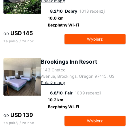
Pokaż mapę
8.2/10
Dobry
1018 recenzji
10.0 km
Bezpłatny Wi-Fi
USD 145
OD
Wybierz
za pokój / za noc
Brookings Inn Resort
1143 Chetco
Avenue, Brookings, Oregon 97415, US
Pokaż mapę
6.6/10
Fair
1009 recenzji
10.2 km
Bezpłatny Wi-Fi
USD 139
OD
Wybierz
za pokój / za noc