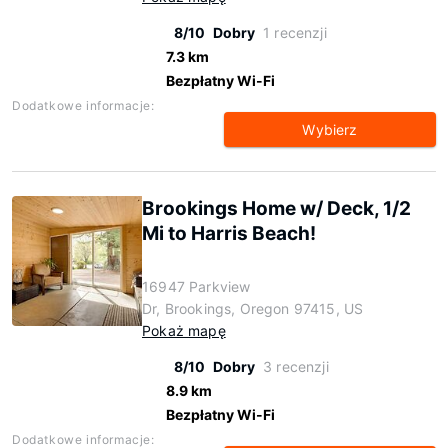
8/10
Dobry
1 recenzji
7.3 km
Bezpłatny Wi-Fi
Dodatkowe informacje:
Wybierz
Brookings Home w/ Deck, 1/2
Mi to Harris Beach!
16947 Parkview
Dr, Brookings, Oregon 97415, US
Pokaż mapę
8/10
Dobry
3 recenzji
8.9 km
Bezpłatny Wi-Fi
Dodatkowe informacje: