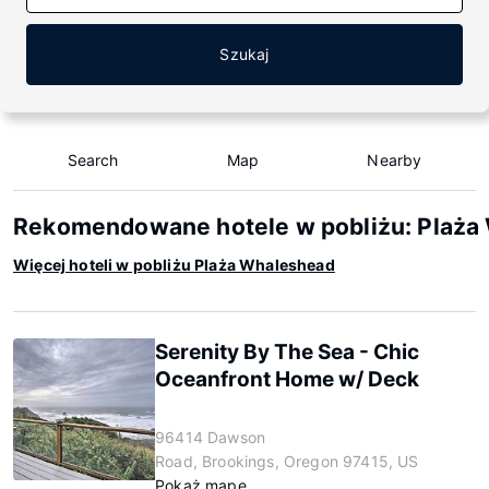
Szukaj
Search
Map
Nearby
Rekomendowane hotele w pobliżu: Plaża
Więcej hoteli w pobliżu Plaża Whaleshead
Serenity By The Sea - Chic
Oceanfront Home w/ Deck
96414 Dawson
Road, Brookings, Oregon 97415, US
Pokaż mapę