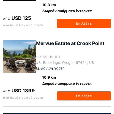
10.3 km
Δωρεάν ασύρματο ίντερνετ
USD 125
ΑΠΌ
Επιλέξτε
ανά δωμάτιο / ανά νύχτα
Mervue Estate at Crook Point
22955 US 101
#8, Brookings, Oregon 97444, US
Εμφάνιση χάρτη
10.9 km
Δωρεάν ασύρματο ίντερνετ
USD 1399
ΑΠΌ
Επιλέξτε
ανά δωμάτιο / ανά νύχτα