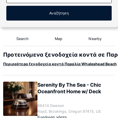
Αναζήτηση
Search
Map
Nearby
Προτεινόμενα ξενοδοχεία κοντά σε Παρ
Περισσότερα ξενοδοχεία κοντά Παραλία Whaleshead Beach
Serenity By The Sea - Chic
Oceanfront Home w/ Deck
96414 Dawson
Road, Brookings, Oregon 97415, US
Εμφάνιση χάρτη