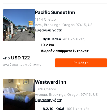
Pacific Sunset Inn
1144 Chetco
Ave., Brookings, Oregon 97415, US
Εμφάνιση χάρτη
8/10
Καλό
461 κριτικές
10.2 km
Δωρεάν ασύρματο ίντερνετ
USD 122
ΑΠΌ
Επιλέξτε
ανά δωμάτιο / ανά νύχτα
Westward Inn
1026 Chetco
Avenue, Brookings, Oregon 97415, US
Εμφάνιση χάρτη
8.2/10
Καλό
1001 κριτικές