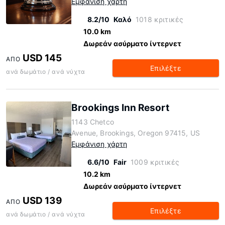
Εμφάνιση χάρτη
8.2/10
Καλό
1018 κριτικές
10.0 km
Δωρεάν ασύρματο ίντερνετ
USD 145
ΑΠΌ
Επιλέξτε
ανά δωμάτιο / ανά νύχτα
Brookings Inn Resort
1143 Chetco
Avenue, Brookings, Oregon 97415, US
Εμφάνιση χάρτη
6.6/10
Fair
1009 κριτικές
10.2 km
Δωρεάν ασύρματο ίντερνετ
USD 139
ΑΠΌ
Επιλέξτε
ανά δωμάτιο / ανά νύχτα