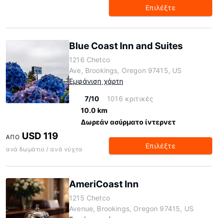
Επιλέξτε
Blue Coast Inn and Suites
1216 Chetco
Ave, Brookings, Oregon 97415, US
Εμφάνιση χάρτη
7/10
1016 κριτικές
10.0 km
Δωρεάν ασύρματο ίντερνετ
USD 119
ΑΠΌ
Επιλέξτε
ανά δωμάτιο / ανά νύχτα
AmeriCoast Inn
1215 Chetco
Avenue, Brookings, Oregon 97415, US