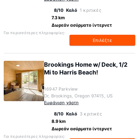
8/10
Καλό
1 κριτικές
7.3 km
Δωρεάν ασύρματο ίντερνετ
Για περισσότερες πληροφορίες:
Επιλέξτε
Brookings Home w/ Deck, 1/2
Mi to Harris Beach!
16947 Parkview
Dr, Brookings, Oregon 97415, US
Εμφάνιση χάρτη
8/10
Καλό
3 κριτικές
8.9 km
Δωρεάν ασύρματο ίντερνετ
Για περισσότερες πληροφορίες: