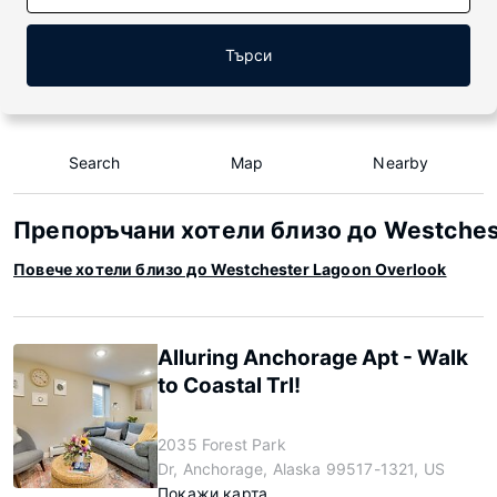
Търси
Search
Map
Nearby
Препоръчани хотели близо до Westches
Повече хотели близо до Westchester Lagoon Overlook
Alluring Anchorage Apt - Walk
to Coastal Trl!
2035 Forest Park
Dr, Anchorage, Alaska 99517-1321, US
Покажи карта