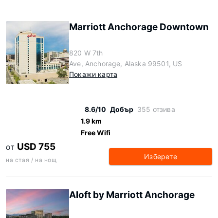
Marriott Anchorage Downtown
820 W 7th
Ave, Anchorage, Alaska 99501, US
Покажи карта
8.6/10
Добър
355 отзива
1.9 km
Free Wifi
USD 755
ОТ
Изберете
на стая / на нощ
Aloft by Marriott Anchorage