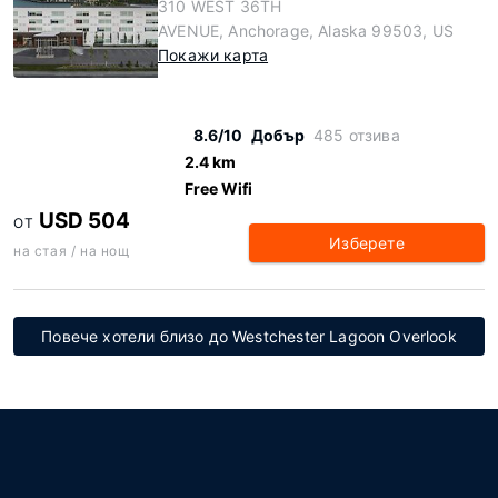
310 WEST 36TH
AVENUE, Anchorage, Alaska 99503, US
Покажи карта
8.6/10
Добър
485 отзива
2.4 km
Free Wifi
USD 504
ОТ
Изберете
на стая / на нощ
Повече хотели близо до Westchester Lagoon Overlook