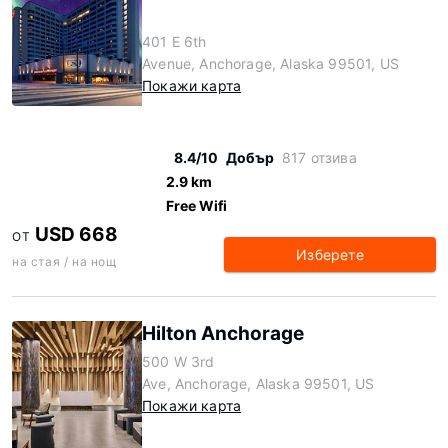
401 E 6th
Avenue, Anchorage, Alaska 99501, US
Покажи карта
8.4/10
Добър
817 отзива
2.9 km
Free Wifi
USD 668
ОТ
Изберете
на стая / на нощ
Hilton Anchorage
500 W 3rd
Ave, Anchorage, Alaska 99501, US
Покажи карта