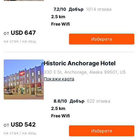
7.2/10
Добър
1014 отзива
2.5 km
Free Wifi
USD 647
ОТ
Изберете
на стая / на нощ
Historic Anchorage Hotel
330 E St, Anchorage, Alaska 99501, US
Покажи карта
8.6/10
Добър
622 отзива
2.5 km
Free Wifi
USD 542
ОТ
Изберете
на стая / на нощ