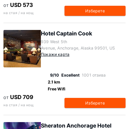
USD 573
ОТ
Изберете
на стая / на нощ
Hotel Captain Cook
939 West 5th
Avenue, Anchorage, Alaska 99501, US
Покажи карта
9/10
Excellent
1001 отзива
2.1 km
Free Wifi
USD 709
ОТ
Изберете
на стая / на нощ
Sheraton Anchorage Hotel