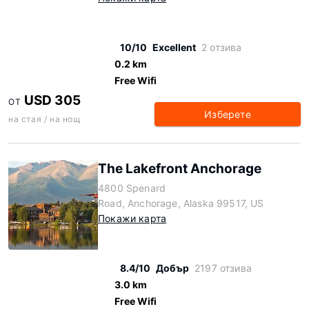
10/10
Excellent
2 отзива
0.2 km
Free Wifi
USD 305
ОТ
Изберете
на стая / на нощ
The Lakefront Anchorage
4800 Spenard
Road, Anchorage, Alaska 99517, US
Покажи карта
8.4/10
Добър
2197 отзива
3.0 km
Free Wifi