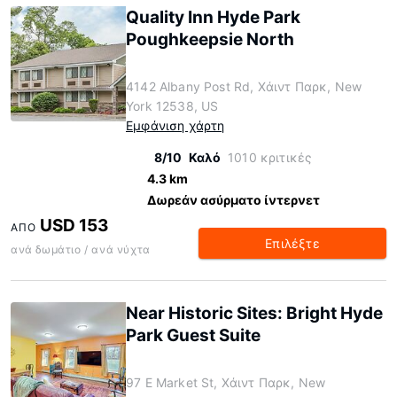
Quality Inn Hyde Park
Poughkeepsie North
4142 Albany Post Rd, Χάιντ Παρκ, New
York 12538, US
Εμφάνιση χάρτη
8/10
Καλό
1010 κριτικές
4.3 km
Δωρεάν ασύρματο ίντερνετ
USD 153
ΑΠΌ
Επιλέξτε
ανά δωμάτιο / ανά νύχτα
Near Historic Sites: Bright Hyde
Park Guest Suite
97 E Market St, Χάιντ Παρκ, New