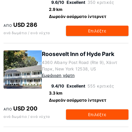
9.6/10
Excellent
350 κριτικές
2.9 km
Δωρεάν ασύρματο ίντερνετ
USD 286
ΑΠΌ
Επιλέξτε
ανά δωμάτιο / ανά νύχτα
Roosevelt Inn of Hyde Park
4360 Albany Post Road (Rte 9), Χάιντ
Παρκ, New York 12538, US
Εμφάνιση χάρτη
9.4/10
Excellent
555 κριτικές
3.3 km
Δωρεάν ασύρματο ίντερνετ
USD 200
ΑΠΌ
Επιλέξτε
ανά δωμάτιο / ανά νύχτα