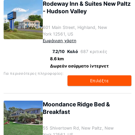
Rodeway Inn & Suites New Paltz
- Hudson Valley
601 Main Street, Highland, New
York 12561, US
Εμφάνιση χάρτη
7.2/10
Καλό
687 κριτικές
8.6 km
Δωρεάν ασύρματο ίντερνετ
Για περισσότερες πληροφορίες:
Επιλέξτε
Moondance Ridge Bed &
Breakfast
55 Shivertown Rd, New Paltz, New
York 12561, US