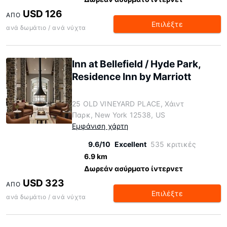
USD 126
ΑΠΌ
Επιλέξτε
ανά δωμάτιο / ανά νύχτα
Inn at Bellefield / Hyde Park,
Residence Inn by Marriott
25 OLD VINEYARD PLACE, Χάιντ
Παρκ, New York 12538, US
Εμφάνιση χάρτη
9.6/10
Excellent
535 κριτικές
6.9 km
Δωρεάν ασύρματο ίντερνετ
USD 323
ΑΠΌ
Επιλέξτε
ανά δωμάτιο / ανά νύχτα