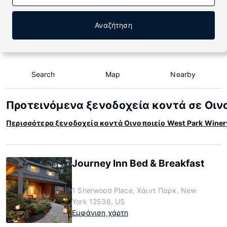
Αναζήτηση
Search
Map
Nearby
Προτεινόμενα ξενοδοχεία κοντά σε Οινο
Περισσότερα ξενοδοχεία κοντά Οινοποιείο West Park Winer
Journey Inn Bed & Breakfast
1 Sherwood Place, Χάιντ Παρκ, New
York 12538, US
Εμφάνιση χάρτη