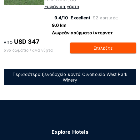
Εμφάνιση χάρτη
9.4/10
Excellent
92 κριτικές
9.0 km
Δωρεάν ασύρματο ίντερνετ
USD 347
ΑΠΌ
Επιλέξτε
ανά δωμάτιο / ανά νύχτα
Περισσότερα ξενοδοχεία κοντά Οινοποιείο West Park
Winery
Explore Hotels