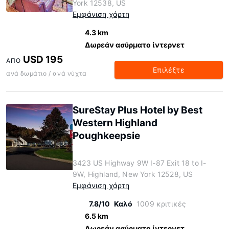
York 12538, US
Εμφάνιση χάρτη
4.3 km
Δωρεάν ασύρματο ίντερνετ
USD 195
ΑΠΌ
Επιλέξτε
ανά δωμάτιο / ανά νύχτα
SureStay Plus Hotel by Best
Western Highland
Poughkeepsie
3423 US Highway 9W I-87 Exit 18 to I-
9W, Highland, New York 12528, US
Εμφάνιση χάρτη
7.8/10
Καλό
1009 κριτικές
6.5 km
Δωρεάν ασύρματο ίντερνετ