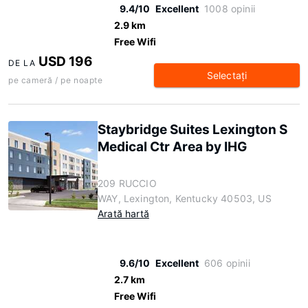
9.4/10
Excellent
1008 opinii
2.9 km
Free Wifi
USD 196
DE LA
Selectaţi
pe cameră / pe noapte
Staybridge Suites Lexington S
Medical Ctr Area by IHG
209 RUCCIO
WAY, Lexington, Kentucky 40503, US
Arată hartă
9.6/10
Excellent
606 opinii
2.7 km
Free Wifi