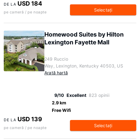
USD 184
DE LA
Selectaţi
pe cameră / pe noapte
Homewood Suites by Hilton
Lexington Fayette Mall
249 Ruccio
Way, Lexington, Kentucky 40503, US
Arată hartă
9/10
Excellent
823 opinii
2.9 km
Free Wifi
USD 139
DE LA
Selectaţi
pe cameră / pe noapte