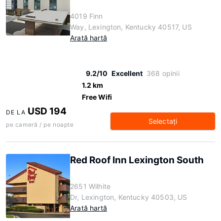
4019 Finn
Way, Lexington, Kentucky 40517, US
Arată hartă
9.2/10
Excellent
368 opinii
1.2 km
Free Wifi
USD 194
DE LA
Selectaţi
pe cameră / pe noapte
Red Roof Inn Lexington South
2651 Wilhite
Dr, Lexington, Kentucky 40503, US
Arată hartă