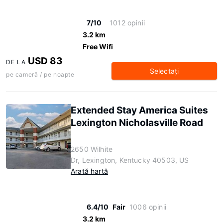
7/10
1012 opinii
3.2 km
Free Wifi
USD 83
DE LA
Selectaţi
pe cameră / pe noapte
Extended Stay America Suites
Lexington Nicholasville Road
2650 Wilhite
Dr, Lexington, Kentucky 40503, US
Arată hartă
6.4/10
Fair
1006 opinii
3.2 km