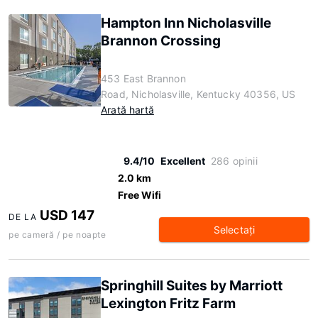
Hampton Inn Nicholasville
Brannon Crossing
453 East Brannon
Road, Nicholasville, Kentucky 40356, US
Arată hartă
9.4/10
Excellent
286 opinii
2.0 km
Free Wifi
USD 147
DE LA
Selectaţi
pe cameră / pe noapte
Springhill Suites by Marriott
Lexington Fritz Farm