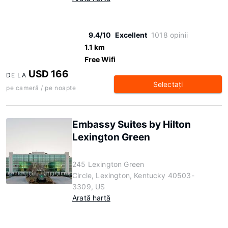
9.4/10
Excellent
1018 opinii
1.1 km
Free Wifi
USD 166
DE LA
Selectaţi
pe cameră / pe noapte
Embassy Suites by Hilton
Lexington Green
245 Lexington Green
Circle, Lexington, Kentucky 40503-
3309, US
Arată hartă