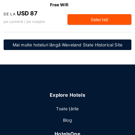
Free Wifi
USD 87
DE LA
Selectaţi
pe cameră / pe noapte
Mai multe hoteluri lângă Waveland State Historical Site
Explore Hotels
Toate ţările
Blog
HotelsOne