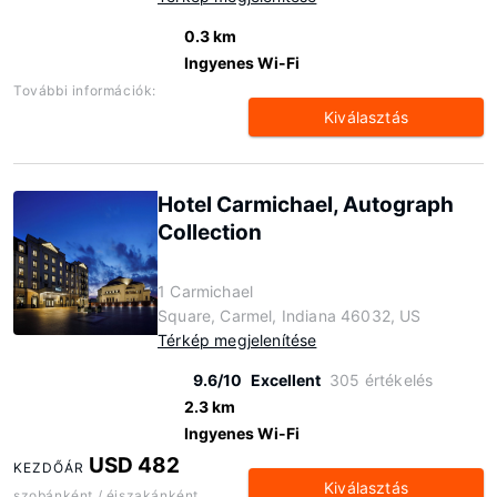
0.3 km
Ingyenes Wi-Fi
További információk:
Kiválasztás
Hotel Carmichael, Autograph
Collection
1 Carmichael
Square, Carmel, Indiana 46032, US
Térkép megjelenítése
9.6/10
Excellent
305 értékelés
2.3 km
Ingyenes Wi-Fi
USD 482
KEZDŐÁR
Kiválasztás
szobánként / éjszakánként