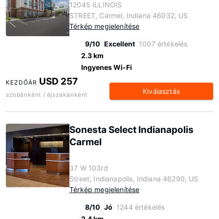
12045 ILLINOIS
STREET, Carmel, Indiana 46032, US
Térkép megjelenítése
9/10
Excellent
1007 értékelés
2.3 km
Ingyenes Wi-Fi
USD 257
KEZDŐÁR
Kiválasztás
szobánként / éjszakánként
Sonesta Select Indianapolis
Carmel
37 W 103rd
Street, Indianapolis, Indiana 46290, US
Térkép megjelenítése
8/10
Jó
1244 értékelés
2.4 km