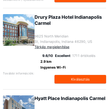
Drury Plaza Hotel Indianapolis
Carmel
9625 North Meridian
St, Indianapolis, Indiana 46290, US
Térkép megjelenítése
9.6/10
Excellent
1711 értékelés
2.9 km
Ingyenes Wi-Fi
További információk:
Kiválasztás
Hyatt Place Indianapolis Carmel