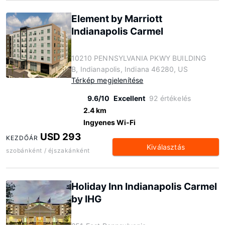
Element by Marriott
Indianapolis Carmel
10210 PENNSYLVANIA PKWY BUILDING
B, Indianapolis, Indiana 46280, US
Térkép megjelenítése
9.6/10
Excellent
92 értékelés
2.4 km
Ingyenes Wi-Fi
USD 293
KEZDŐÁR
Kiválasztás
szobánként / éjszakánként
Holiday Inn Indianapolis Carmel
by IHG