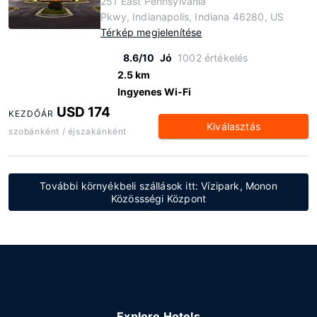
251 East Pennsylvania
Pkwy, Indianapolis, Indiana 46280, US
Térkép megjelenítése
8.6/10
Jó
1002 értékelés
2.5 km
Ingyenes Wi-Fi
USD 174
KEZDŐÁR
Kiválasztás
szobánként / éjszakánként
További környékbeli szállások itt: Vízipark, Monon
Közössségi Központ
Explore Hotels