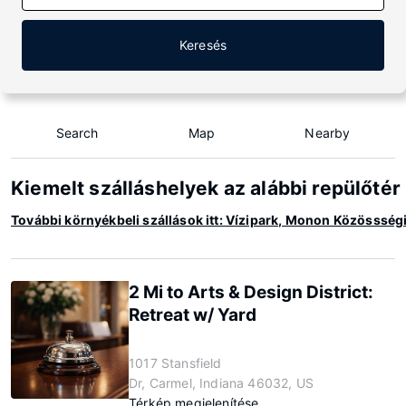
Keresés
Search
Map
Nearby
Kiemelt szálláshelyek az alábbi repülőté
További környékbeli szállások itt: Vízipark, Monon Közössség
2 Mi to Arts & Design District:
Retreat w/ Yard
1017 Stansfield
Dr, Carmel, Indiana 46032, US
Térkép megjelenítése