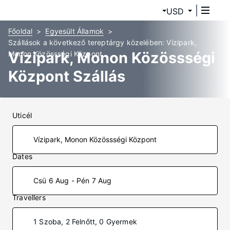
USD
Főoldal
Egyesült Államok
Szállások a következő tereptárgy közelében: Vízipark,
Vízipark, Monon Közössségi
Monon Közössségi Központ
Központ Szállás
Uticél
Dates
Csü 6 Aug - Pén 7 Aug
Travellers
1 Szoba, 2 Felnőtt, 0 Gyermek