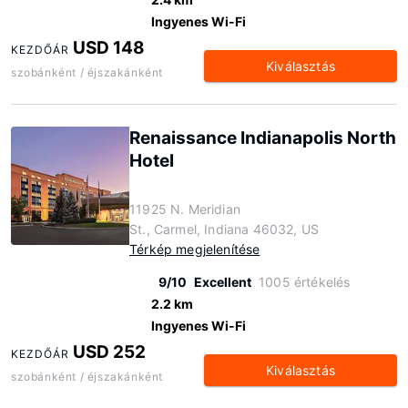
Ingyenes Wi-Fi
USD 148
KEZDŐÁR
Kiválasztás
szobánként / éjszakánként
Renaissance Indianapolis North
Hotel
11925 N. Meridian
St., Carmel, Indiana 46032, US
Térkép megjelenítése
9/10
Excellent
1005 értékelés
2.2 km
Ingyenes Wi-Fi
USD 252
KEZDŐÁR
Kiválasztás
szobánként / éjszakánként