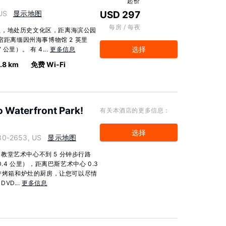
起价
US
显示地图
USD 297
每房 / 每夜
思，地处历史文化区，距离海滨公园
宿距离缅因州海事博物馆 2 英里
选择
 公里）。 有 4...
更多信息
.8 km
免费 Wi-Fi
o Waterfront Park!
有关本酒店的更多信息：
选择
30-2653, US
显示地图
教堂艺术中心不到 5 分钟步行路
.4 公里），距离巴斯艺术中心 0.3
供带烤箱和炉灶的厨房，让您可以尽情
D...
更多信息