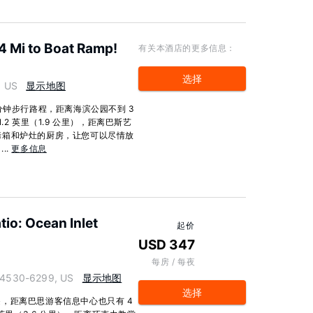
4 Mi to Boat Ramp!
有关本酒店的更多信息：
选择
, US
显示地图
分钟步行路程，距离海滨公园不到 3
2 英里（1.9 公里），距离巴斯艺
有带烤箱和炉灶的厨房，让您可以尽情放
..
更多信息
io: Ocean Inlet
起价
USD 347
每房 / 每夜
04530-6299, US
显示地图
选择
，距离巴思游客信息中心也只有 4