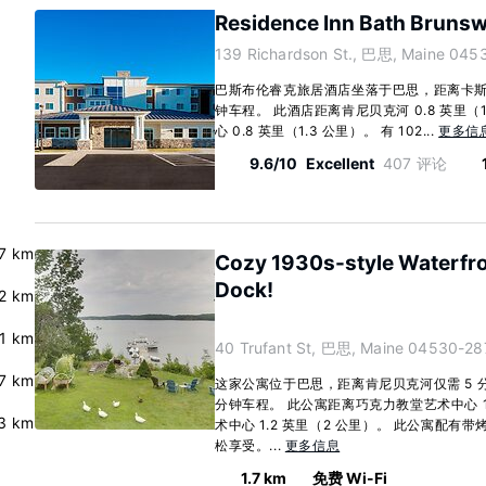
Residence Inn Bath Brunsw
139 Richardson St., 巴思, Maine 045
巴斯布伦睿克旅居酒店坐落于巴思，距离卡斯
钟车程。 此酒店距离肯尼贝克河 0.8 英里（
心 0.8 英里（1.3 公里）。 有 102...
更多信
9.6/10
Excellent
407 评论
.7 km
Cozy 1930s-style Waterfro
Dock!
.2 km
.1 km
40 Trufant St, 巴思, Maine 04530-28
.7 km
这家公寓位于巴思，距离肯尼贝克河仅需 5 
分钟车程。 此公寓距离巧克力教堂艺术中心 1.
3 km
术中心 1.2 英里（2 公里）。 此公寓配
松享受。...
更多信息
1.7 km
免费 Wi-Fi