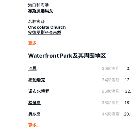
港口和海港
布斯贝港码头
名胜古迹
Chocolate Church
安德罗斯科金吊桥
更多…
Waterfront Park及其周围地区
巴思
30家酒店
0
布伦瑞克
34家酒店
12
诺布尔博罗
66家酒店
32
松鼠岛
36家酒店
18
奥尔岛
44家酒店
20.
更多…