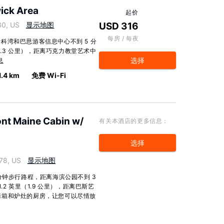
ick Area
起价
30, US
显示地图
USD 316
每房 / 每夜
科湾和巴思游客信息中心不到 5 分
1.3 公里），距离巧克力教堂艺术中
选择
息
1.4 km
免费 Wi-Fi
nt Maine Cabin w/
有关本酒店的更多信息：
选择
78, US
显示地图
分钟步行路程，距离海滨公园不到 3
2 英里（1.9 公里），距离巴斯艺
有带烤箱和炉灶的厨房，让您可以尽情放