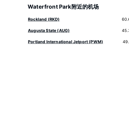
Waterfront Park附近的机场
Rockland (RKD)
60.
Augusta State (AUG)
45.
Portland International Jetport (PWM)
49