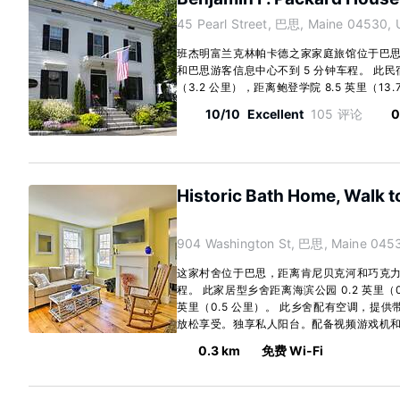
45 Pearl Street, 巴思, Maine 04530, 
班杰明富兰克林帕卡德之家家庭旅馆位于巴
和巴思游客信息中心不到 5 分钟车程。 此民
（3.2 公里），距离鲍登学院 8.5 英里（13.7
10/10
Excellent
105 评论
0
Historic Bath Home, Walk t
904 Washington St, 巴思, Maine 045
这家村舍位于巴思，距离肯尼贝克河和巧克力
程。 此家居型乡舍距离海滨公园 0.2 英里（0
英里（0.5 公里）。 此乡舍配有空调，提
放松享受。独享私人阳台。配备视频游戏机和DV
0.3 km
免费 Wi-Fi