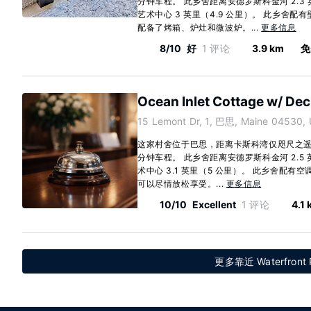
分钟车程。 此乡舍距离安德罗斯科金河 2.3 
艺术中心 3 英里（4.9 公里）。 此乡舍
配备了烤箱、炉灶和微波炉。...
更多信息
8/10
好
1 评论
3.9 km
免
Ocean Inlet Cottage w/ Deck
15 Lemont Dr, 1, 巴思, Maine 04530,
这家村舍位于巴思，距离卡斯科湾仅咫尺之遥
分钟车程。 此乡舍距离安德罗斯科金河 2.5
术中心 3.1 英里（5 公里）。 此乡舍配
可以尽情放松享受。...
更多信息
10/10
Excellent
1 评论
4.1
更多靠近 Waterfront