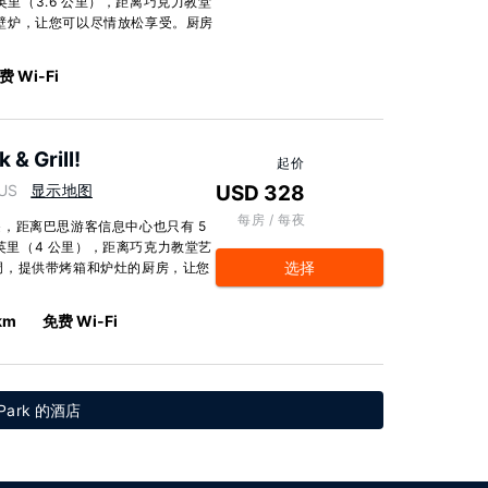
英里（3.6 公里），距离巧克力教堂
配有壁炉，让您可以尽情放松享受。厨房
费 Wi-Fi
 & Grill!
起价
 US
显示地图
USD 328
每房 / 每夜
，距离巴思游客信息中心也只有 5
 英里（4 公里），距离巧克力教堂艺
选择
有空调，提供带烤箱和炉灶的厨房，让您
 km
免费 Wi-Fi
 Park 的酒店