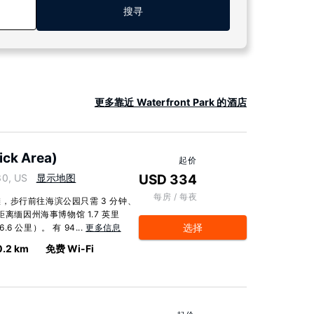
搜寻
更多靠近 Waterfront Park 的酒店
ick Area)
起价
30, US
显示地图
USD 334
每房 / 每夜
，步行前往海滨公园只需 3 分钟、
离缅因州海事博物馆 1.7 英里
选择
6 公里）。 有 94...
更多信息
0.2 km
免费 Wi-Fi