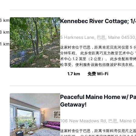
6 km
Kennebec River Cottage; 1/
3 km
5 Harkness Lane, 巴思, Maine 04530
.1 km
这家村舍位于巴思，距离肯尼贝克河仅需 5 
分钟车程。 此乡舍距离巧克力教堂艺术中心 1.
术中心 1.2 英里（2 公里）。 此乡舍配
松享受。便利服务设施包括微波炉和洗衣机。.
1.7 km
免费 Wi-Fi
Peaceful Maine Home w/ Pat
Getaway!
106 New Meadows Rd, 巴思, Maine 
这家村舍位于巴思，距离卡斯科湾仅咫尺之遥