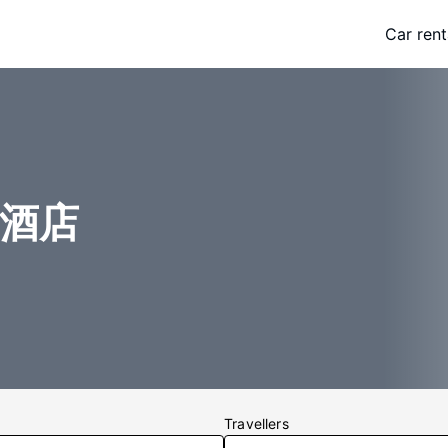
Car rent
k家酒店
Travellers