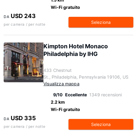
Wi-Fi gratuito
USD 243
DA
Seleziona
per camera / per notte
Kimpton Hotel Monaco
Philadelphia by IHG
433 Chestnut
St., Philadelphia, Pennsylvania 19106, US
Visualizza mappa
9/10
Eccellente
1349 recensioni
2.2 km
Wi-Fi gratuito
USD 335
DA
Seleziona
per camera / per notte