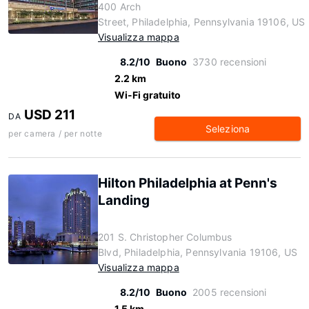
400 Arch
Street, Philadelphia, Pennsylvania 19106, US
Visualizza mappa
8.2/10
Buono
3730 recensioni
2.2 km
Wi-Fi gratuito
USD 211
DA
Seleziona
per camera / per notte
Hilton Philadelphia at Penn's
Landing
201 S. Christopher Columbus
Blvd, Philadelphia, Pennsylvania 19106, US
Visualizza mappa
8.2/10
Buono
2005 recensioni
1.5 km