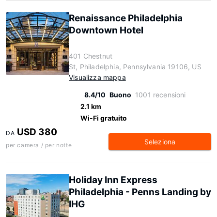
Renaissance Philadelphia
Downtown Hotel
401 Chestnut
St, Philadelphia, Pennsylvania 19106, US
Visualizza mappa
8.4/10
Buono
1001 recensioni
2.1 km
Wi-Fi gratuito
USD 380
DA
Seleziona
per camera / per notte
Holiday Inn Express
Philadelphia - Penns Landing by
IHG