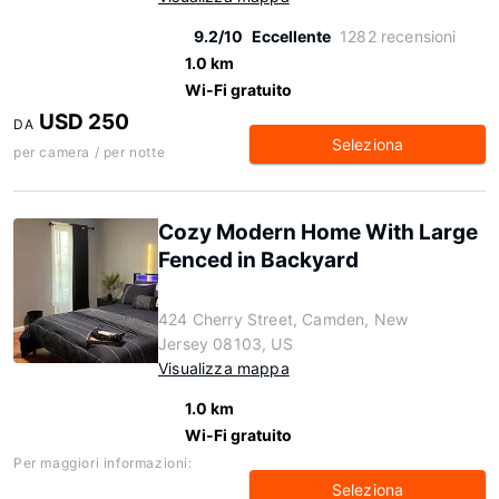
9.2/10
Eccellente
1282 recensioni
1.0 km
Wi-Fi gratuito
USD 250
DA
Seleziona
per camera / per notte
Cozy Modern Home With Large
Fenced in Backyard
424 Cherry Street, Camden, New
Jersey 08103, US
Visualizza mappa
1.0 km
Wi-Fi gratuito
Per maggiori informazioni:
Seleziona