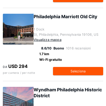
Philadelphia Marriott Old City
1 Dock
St, Philadelphia, Pennsylvania 19106, US
Visualizza mappa
8.6/10
Buono
1016 recensioni
1.7 km
Wi-Fi gratuito
USD 294
DA
Seleziona
per camera / per notte
Wyndham Philadelphia Historic
District