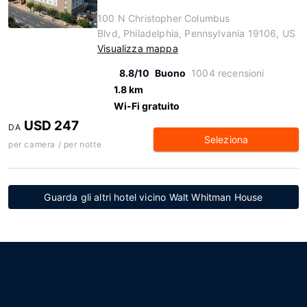
100 N Christopher Columbus
Blvd, Philadelphia, Pennsylvania 19106, US
Visualizza mappa
8.8/10
Buono
1004 recensioni
1.8 km
Wi-Fi gratuito
USD 247
DA
Seleziona
per camera / per notte
Guarda gli altri hotel vicino Walt Whitman House