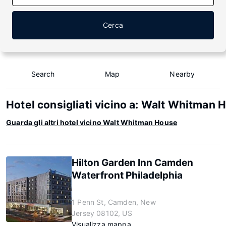
Cerca
Search
Map
Nearby
Hotel consigliati vicino a: Walt Whitman 
Guarda gli altri hotel vicino Walt Whitman House
Hilton Garden Inn Camden
Waterfront Philadelphia
1 Penn St, Camden, New
Jersey 08102, US
Visualizza mappa