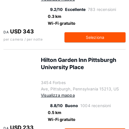
9.2/10
Eccellente
783 recensioni
0.3 km
Wi-Fi gratuito
USD 343
DA
Seleziona
per camera / per notte
Hilton Garden Inn Pittsburgh
University Place
3454 Forbes
Ave, Pittsburgh, Pennsylvania 15213, US
Visualizza mappa
8.8/10
Buono
1004 recensioni
0.5 km
Wi-Fi gratuito
USD 233
DA