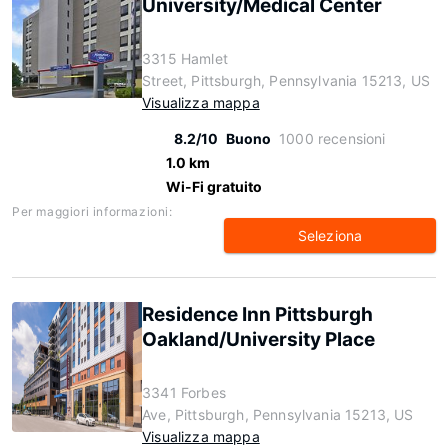
University/Medical Center
3315 Hamlet
Street, Pittsburgh, Pennsylvania 15213, US
Visualizza mappa
8.2/10
Buono
1000 recensioni
1.0 km
Wi-Fi gratuito
Per maggiori informazioni:
Seleziona
Residence Inn Pittsburgh
Oakland/University Place
3341 Forbes
Ave, Pittsburgh, Pennsylvania 15213, US
Visualizza mappa