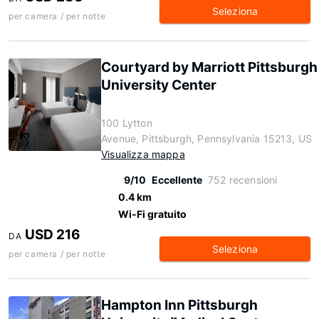
Seleziona
per camera / per notte
Courtyard by Marriott Pittsburgh
University Center
100 Lytton
Avenue, Pittsburgh, Pennsylvania 15213, US
Visualizza mappa
9/10
Eccellente
752 recensioni
0.4 km
Wi-Fi gratuito
USD 216
DA
Seleziona
per camera / per notte
Hampton Inn Pittsburgh