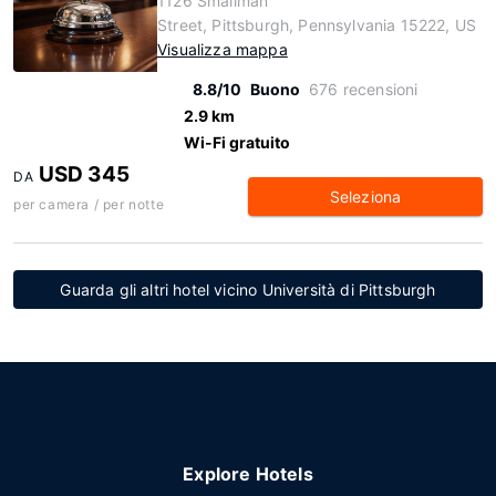
1126 Smallman
Street, Pittsburgh, Pennsylvania 15222, US
Visualizza mappa
8.8/10
Buono
676 recensioni
2.9 km
Wi-Fi gratuito
USD 345
DA
Seleziona
per camera / per notte
Guarda gli altri hotel vicino Università di Pittsburgh
Explore Hotels