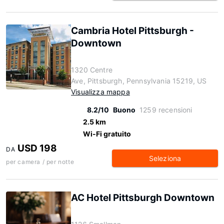
Cambria Hotel Pittsburgh -
Downtown
1320 Centre
Ave, Pittsburgh, Pennsylvania 15219, US
Visualizza mappa
8.2/10
Buono
1259 recensioni
2.5 km
Wi-Fi gratuito
USD 198
DA
Seleziona
per camera / per notte
AC Hotel Pittsburgh Downtown