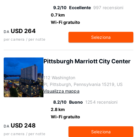
9.2/10
Eccellente
997 recensioni
0.7 km
Wi-Fi gratuito
USD 264
DA
Seleziona
per camera / per notte
Pittsburgh Marriott City Center
112 Washington
Pl, Pittsburgh, Pennsylvania 15219, US
Visualizza mappa
8.2/10
Buono
1254 recensioni
2.8 km
Wi-Fi gratuito
USD 248
DA
Seleziona
per camera / per notte