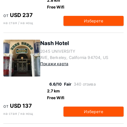
2.8 km
Free Wifi
USD 237
ОТ
Изберете
на стая / на нощ
Nash Hotel
2045 UNIVERSITY
AVE, Berkeley, California 94704, US
Покажи карта
6.6/10
Fair
340 отзива
2.7 km
Free Wifi
USD 137
ОТ
Изберете
на стая / на нощ