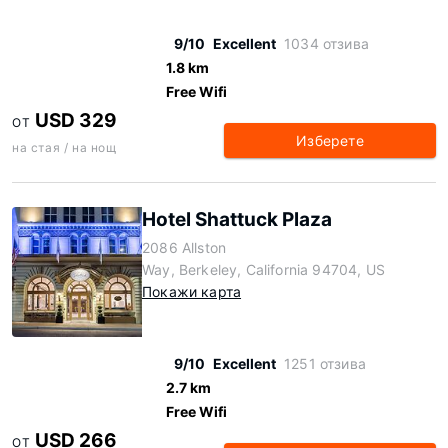
9/10
Excellent
1034 отзива
1.8 km
Free Wifi
USD 329
ОТ
Изберете
на стая / на нощ
Hotel Shattuck Plaza
2086 Allston
Way, Berkeley, California 94704, US
Покажи карта
9/10
Excellent
1251 отзива
2.7 km
Free Wifi
USD 266
ОТ