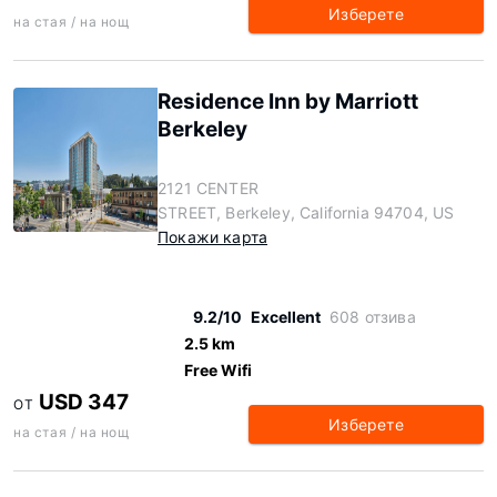
Изберете
на стая / на нощ
Residence Inn by Marriott
Berkeley
2121 CENTER
STREET, Berkeley, California 94704, US
Покажи карта
9.2/10
Excellent
608 отзива
2.5 km
Free Wifi
USD 347
ОТ
Изберете
на стая / на нощ