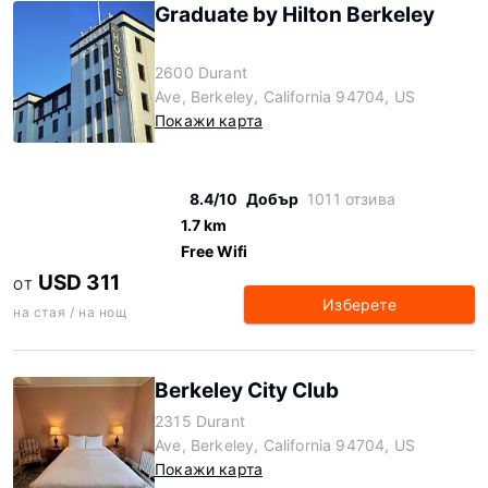
Graduate by Hilton Berkeley
2600 Durant
Ave, Berkeley, California 94704, US
Покажи карта
8.4/10
Добър
1011 отзива
1.7 km
Free Wifi
USD 311
ОТ
Изберете
на стая / на нощ
Berkeley City Club
2315 Durant
Ave, Berkeley, California 94704, US
Покажи карта