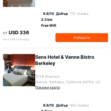
8.8/10
Добър
731 отзива
2.3 km
Free Wifi
USD 336
ОТ
Изберете
на стая / на нощ
Sens Hotel & Vanne Bistro
Berkeley
1538 Shattuck
Avenue, Berkeley, California 94709, US
Покажи карта
8.6/10
Добър
492 отзива