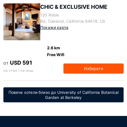
CHIC & EXCLUSIVE HOME
120 Roble
Rd, Oakland, California 94618, US
Покажи карта
2.6 km
Free Wifi
USD 591
ОТ
Изберете
на стая / на нощ
Повече хотели близо до University of California Botanical
Garden at Berkeley