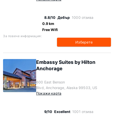
8.8/10
Добър
1000 отзива
0.9 km
Free Wifi
За повече информация:
Изберете
Embassy Suites by Hilton
Anchorage
600 East Benson
Blvd, Anchorage, Alaska 99503, US
Покажи карта
9/10
Excellent
1001 отзива