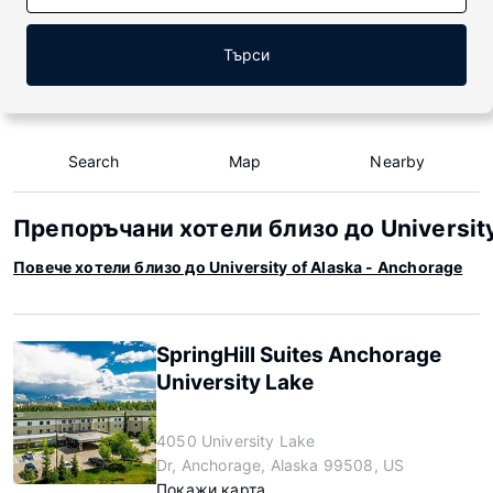
Търси
Search
Map
Nearby
Препоръчани хотели близо до University
Повече хотели близо до University of Alaska - Anchorage
SpringHill Suites Anchorage
University Lake
4050 University Lake
Dr, Anchorage, Alaska 99508, US
Покажи карта