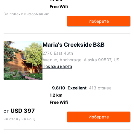
Free Wifi
За повече информация:
Изберете
Maria's Creekside B&B
2770 East 46th
Avenue, Anchorage, Alaska 99507, US
Покажи карта
9.8/10
Excellent
413 отзива
1.2 km
Free Wifi
USD 397
ОТ
Изберете
на стая / на нощ