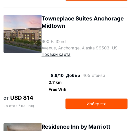
Towneplace Suites Anchorage
Midtown
600 E. 32nd
Avenue, Anchorage, Alaska 99503, US
Покажи карта
8.6/10
Добър
405 отзива
2.7 km
Free Wifi
USD 814
ОТ
Изберете
на стая / на нощ
Residence Inn by Marriott