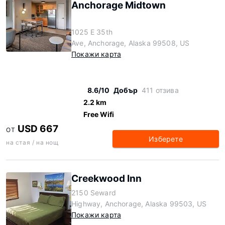
Anchorage Midtown
1025 E 35th
Ave, Anchorage, Alaska 99508, US
Покажи карта
8.6/10
Добър
411 отзива
2.2 km
Free Wifi
USD 667
ОТ
Изберете
на стая / на нощ
Creekwood Inn
2150 Seward
Highway, Anchorage, Alaska 99503, US
Покажи карта