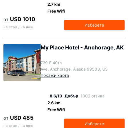
2.7 km
Free Wifi
USD 1010
ОТ
Изберете
на стая / на нощ
My Place Hotel - Anchorage, AK
729 E 40th
Ave, Anchorage, Alaska 99503, US
Покажи карта
8.6/10
Добър
1002 отзива
2.6 km
Free Wifi
USD 485
ОТ
Изберете
на стая / на нощ