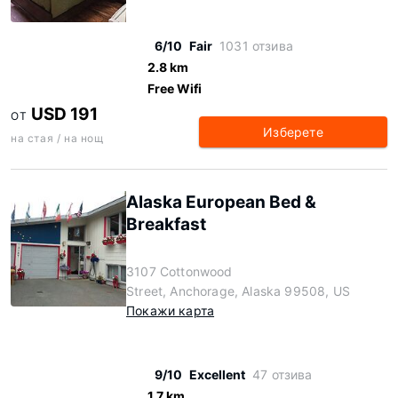
6/10
Fair
1031 отзива
2.8 km
Free Wifi
USD 191
ОТ
Изберете
на стая / на нощ
Alaska European Bed &
Breakfast
3107 Cottonwood
Street, Anchorage, Alaska 99508, US
Покажи карта
9/10
Excellent
47 отзива
1.7 km