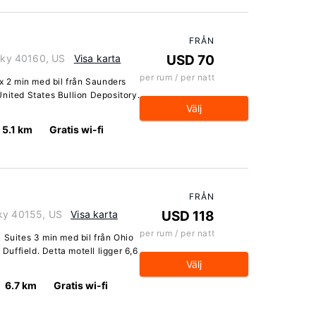
FRÅN
ucky 40160, US
Visa karta
USD 70
per rum / per natt
ox 2 min med bil från Saunders
nited States Bullion Depository.
Välj
5.1 km
Gratis wi-fi
FRÅN
cky 40155, US
Visa karta
USD 118
per rum / per natt
 Suites 3 min med bil från Ohio
 Duffield. Detta motell ligger 6,6
Välj
6.7 km
Gratis wi-fi