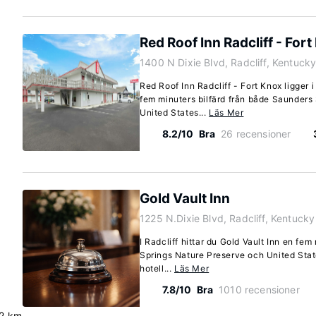
Red Roof Inn Radcliff - For
1400 N Dixie Blvd, Radcliff, Kentuck
Red Roof Inn Radcliff - Fort Knox ligger i
fem minuters bilfärd från både Saunders
United States...
Läs Mer
8.2/10
Bra
26 recensioner
Gold Vault Inn
1225 N.Dixie Blvd, Radcliff, Kentuck
I Radcliff hittar du Gold Vault Inn en fem
Springs Nature Preserve och United Stat
hotell...
Läs Mer
7.8/10
Bra
1010 recensioner
2 km