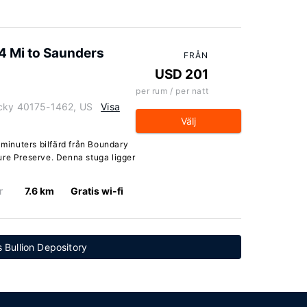
4 Mi to Saunders
FRÅN
USD 201
per rum / per natt
ucky 40175-1462, US
Visa
Välj
 minuters bilfärd från Boundary
ure Preserve. Denna stuga ligger
r
7.6 km
Gratis wi-fi
s Bullion Depository