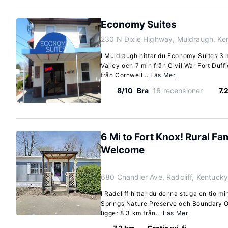
Economy Suites
230 N Dixie Highway, Muldraugh, Ke
I Muldraugh hittar du Economy Suites 3 m
Valley och 7 min från Civil War Fort Duffi
från Cornwell...
Läs Mer
8/10
Bra
16 recensioner
7.
6 Mi to Fort Knox! Rural Fa
Welcome
680 Chandler Ave, Radcliff, Kentuck
I Radcliff hittar du denna stuga en tio mi
Springs Nature Preserve och Boundary O
ligger 8,3 km från...
Läs Mer