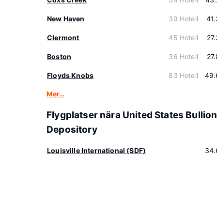
New Haven
39 Hotell
41
Clermont
45 Hotell
27
Boston
36 Hotell
27
Floyds Knobs
83 Hotell
49.
Mer…
Flygplatser nära United States Bullio
Depository
Louisville International (SDF)
34.