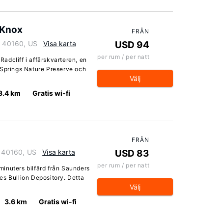
t Knox
FRÅN
y 40160, US
Visa karta
USD 94
per rum / per natt
 Radcliff i affärskvarteren, en
 Springs Nature Preserve och
Välj
3.4 km
Gratis wi-fi
FRÅN
y 40160, US
Visa karta
USD 83
per rum / per natt
 minuters bilfärd från Saunders
es Bullion Depository. Detta
Välj
3.6 km
Gratis wi-fi