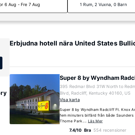
or 6 Aug - Fre 7 Aug
1 Rum, 2 Vuxna, 0 Barn
Erbjudna hotell nära United States Bull
Super 8 by Wyndham Radcli
395 Redmar Blvd 31W North to Red
ory
Blvd, Radcliff, Kentucky 40160, US
Visa karta
Super 8 by Wyndham Radcliff Ft. Knox Area
fem minuters bilfärd från både Saunders
Thorne Park....
Läs Mer
7.4/10
Bra
554 recensioner