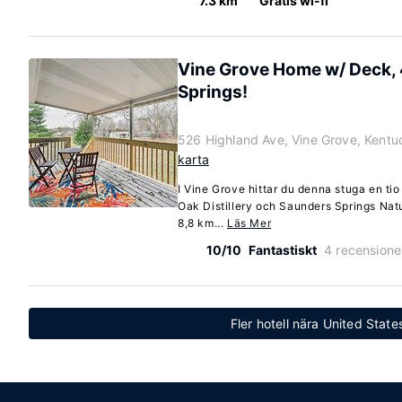
7.3 km
Gratis wi-fi
Vine Grove Home w/ Deck, 
Springs!
526 Highland Ave, Vine Grove, Kent
karta
I Vine Grove hittar du denna stuga en tio
Oak Distillery och Saunders Springs Nat
8,8 km...
Läs Mer
10/10
Fantastiskt
4 recensione
Fler hotell nära United State