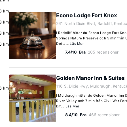
.3 km
Econo Lodge Fort Knox
.3 km
261 North Dixie Blvd, Radcliff, Kent
.8 km
I Radcliff hittar du Econo Lodge Fort Kn
Springs Nature Preserve och 5 min från U
Detta...
Läs Mer
6 km
7.4/10
Bra
205 recensioner
n
Golden Manor Inn & Suites
116 S. Dixie Hwy, Muldraugh, Kentu
6 km
I Muldraugh hittar du Golden Manor Inn &
River Valley och 7 min från Civil War Fort
km...
Läs Mer
8.4/10
Bra
466 recensioner