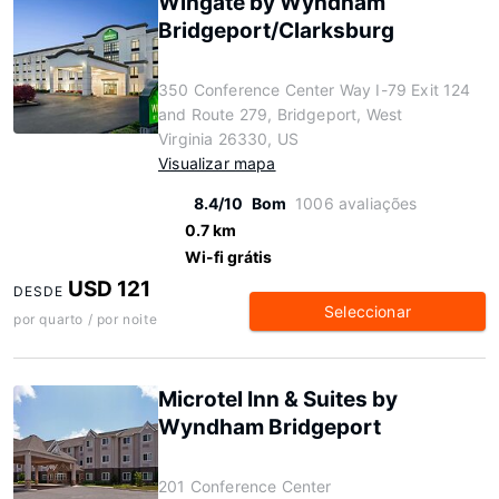
Wingate by Wyndham
Bridgeport/Clarksburg
350 Conference Center Way I-79 Exit 124
and Route 279, Bridgeport, West
Virginia 26330, US
Visualizar mapa
8.4/10
Bom
1006 avaliações
0.7 km
Wi-fi grátis
USD 121
DESDE
Seleccionar
por quarto / por noite
Microtel Inn & Suites by
Wyndham Bridgeport
201 Conference Center