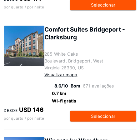
Seleccionar
por quarto / por noite
Comfort Suites Bridgeport -
Clarksburg
285 White Oaks
Boulevard, Bridgeport, West
Virginia 26330, US
Visualizar mapa
8.6/10
Bom
671 avaliações
0.7 km
Wi-fi grátis
USD 146
DESDE
Seleccionar
por quarto / por noite