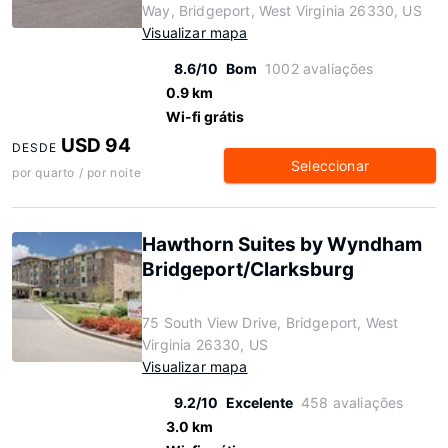
Way, Bridgeport, West Virginia 26330, US
Visualizar mapa
8.6/10
Bom
1002 avaliações
0.9 km
Wi-fi grátis
USD 94
DESDE
Seleccionar
por quarto / por noite
Hawthorn Suites by Wyndham
Bridgeport/Clarksburg
75 South View Drive, Bridgeport, West
Virginia 26330, US
Visualizar mapa
9.2/10
Excelente
458 avaliações
3.0 km