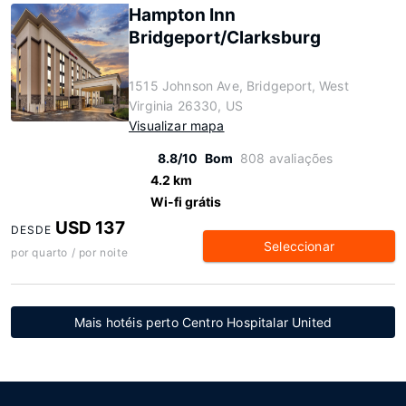
Hampton Inn
Bridgeport/Clarksburg
1515 Johnson Ave, Bridgeport, West
Virginia 26330, US
Visualizar mapa
8.8/10
Bom
808 avaliações
4.2 km
Wi-fi grátis
USD 137
DESDE
Seleccionar
por quarto / por noite
Mais hotéis perto Centro Hospitalar United