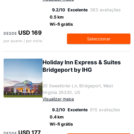
9.2/10
Excelente
363 avaliações
0.5 km
Wi-fi grátis
USD 169
DESDE
Seleccionar
por quarto / por noite
Holiday Inn Express & Suites
Bridgeport by IHG
20 Sweetbrier Ln, Bridgeport, West
Virginia 26330, US
Visualizar mapa
9.2/10
Excelente
615 avaliações
0.4 km
Wi-fi grátis
USD 177
DESDE