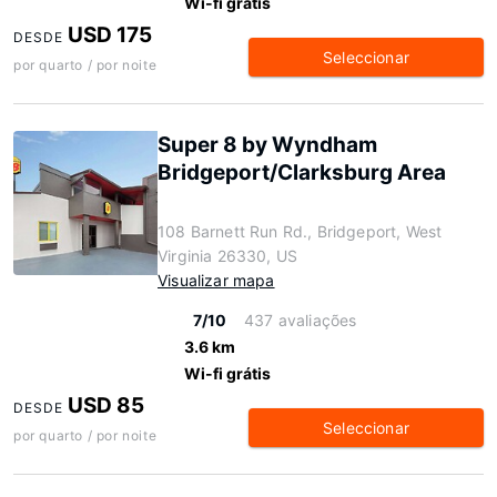
Wi-fi grátis
USD 175
DESDE
Seleccionar
por quarto / por noite
Super 8 by Wyndham
Bridgeport/Clarksburg Area
108 Barnett Run Rd., Bridgeport, West
Virginia 26330, US
Visualizar mapa
7/10
437 avaliações
3.6 km
Wi-fi grátis
USD 85
DESDE
Seleccionar
por quarto / por noite