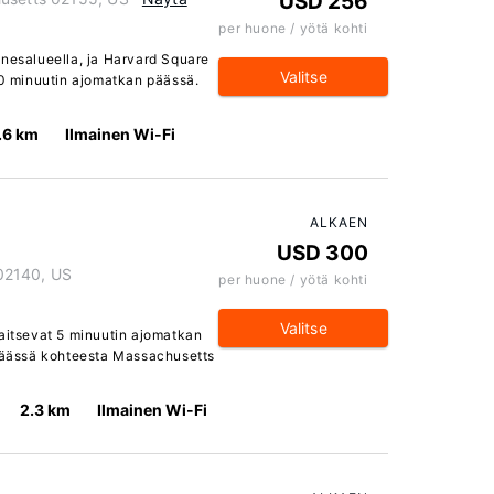
USD 256
per huone / yötä kohti
snesalueella, ja Harvard Square
Valitse
10 minuutin ajomatkan päässä.
.6 km
Ilmainen Wi-Fi
ALKAEN
USD 300
02140, US
per huone / yötä kohti
Valitse
jaitsevat 5 minuutin ajomatkan
 päässä kohteesta Massachusetts
2.3 km
Ilmainen Wi-Fi