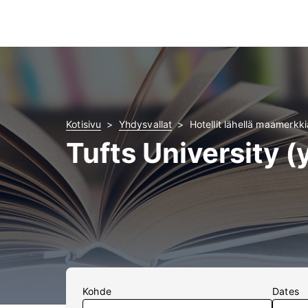
Kotisivu
Yhdysvallat
Hotellit lähellä maamerkkiä
Tufts University (y
Kohde
Dates