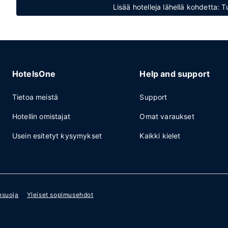
Lisää hotelleja lähellä kohdetta: Tu
HotelsOne
Help and support
Tietoa meistä
Support
Hotellin omistajat
Omat varaukset
Usein esitetyt kysymykset
Kaikki kielet
nsuoja
Yleiset sopimusehdot