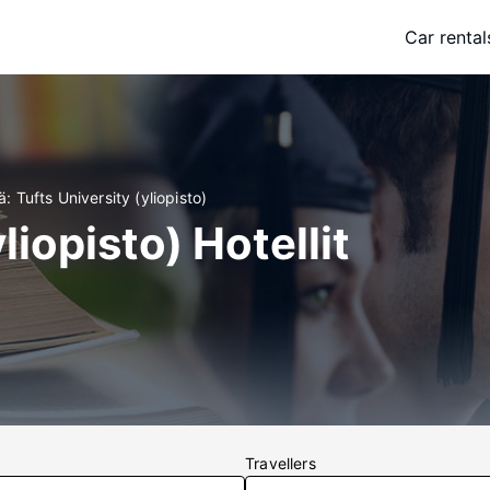
Car rental
: Tufts University (yliopisto)
liopisto) Hotellit
Travellers