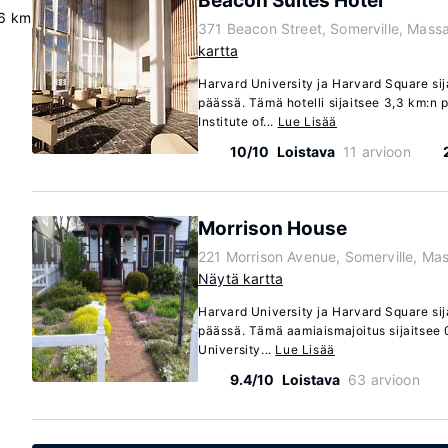
Beacon Suites Hotel
6 km
371 Beacon Street, Somerville, Mass
kartta
Harvard University ja Harvard Square si
päässä. Tämä hotelli sijaitsee 3,3 km:n
Institute of...
Lue Lisää
10/10
Loistava
11 arvioon
Morrison House
221 Morrison Avenue, Somerville, Ma
Näytä kartta
Harvard University ja Harvard Square si
päässä. Tämä aamiaismajoitus sijaitsee 
University...
Lue Lisää
9.4/10
Loistava
63 arvioon