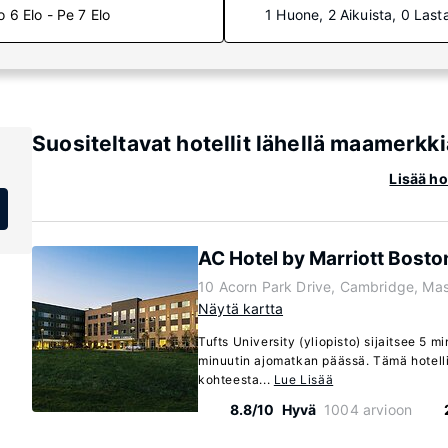
o 6 Elo - Pe 7 Elo
1 Huone, 2 Aikuista, 0 Last
Suositeltavat hotellit lähellä maamerkkiä
Lisää ho
AC Hotel by Marriott Bost
10 Acorn Park Drive, Cambridge, Ma
Näytä kartta
Tufts University (yliopisto) sijaitsee 5 m
minuutin ajomatkan päässä. Tämä hotelli
kohteesta...
Lue Lisää
8.8/10
Hyvä
1004 arvioon