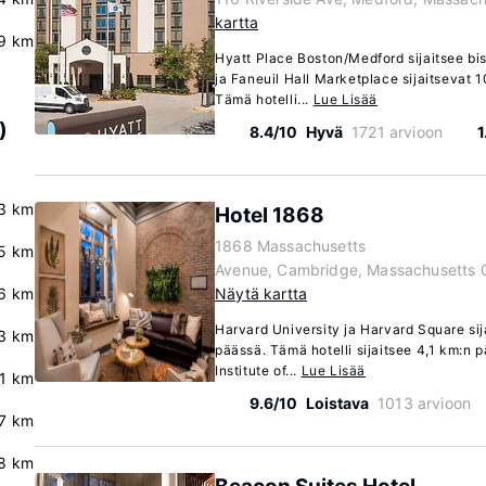
kartta
9 km
Hyatt Place Boston/Medford sijaitsee bi
ja Faneuil Hall Marketplace sijaitsevat 
Tämä hotelli...
Lue Lisää
)
8.4/10
Hyvä
1721 arvioon
1
3 km
Hotel 1868
1868 Massachusetts
.5 km
Avenue, Cambridge, Massachusetts 
6 km
Näytä kartta
Harvard University ja Harvard Square si
3 km
päässä. Tämä hotelli sijaitsee 4,1 km:n
Institute of...
Lue Lisää
.1 km
9.6/10
Loistava
1013 arvioon
.7 km
8 km