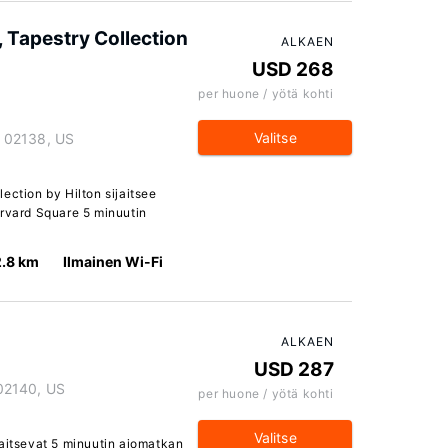
 Tapestry Collection
ALKAEN
USD 268
per huone / yötä kohti
Valitse
 02138, US
ection by Hilton sijaitsee
arvard Square 5 minuutin
2.8 km
Ilmainen Wi-Fi
ALKAEN
USD 287
02140, US
per huone / yötä kohti
Valitse
jaitsevat 5 minuutin ajomatkan