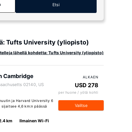
a
Etsi
: Tufts University (yliopisto)
telleja lähellä kohdetta: Tufts University (yliopisto)
on Cambridge
ALKAEN
ssachusetts 02140, US
USD 278
per huone / yötä kohti
inuutin ja Harvard University 6
Valitse
 sijaitsee 4,6 km:n päässä
2.4 km
Ilmainen Wi-Fi