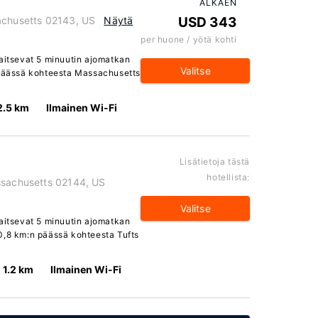
ALKAEN
achusetts 02143, US
Näytä
USD 343
per huone / yötä kohti
jaitsevat 5 minuutin ajomatkan
Valitse
 päässä kohteesta Massachusetts
2.5 km
Ilmainen Wi-Fi
Lisätietoja tästä
hotellista:
ssachusetts 02144, US
Valitse
jaitsevat 5 minuutin ajomatkan
0,8 km:n päässä kohteesta Tufts
1.2 km
Ilmainen Wi-Fi