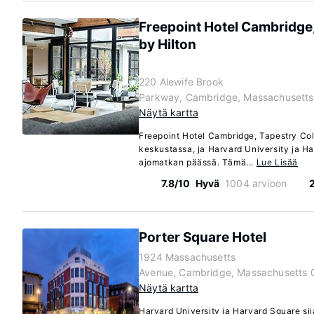
Freepoint Hotel Cambridge,
by Hilton
220 Alewife Brook
Parkway, Cambridge, Massachusetts
s
Näytä kartta
Freepoint Hotel Cambridge, Tapestry Coll
keskustassa, ja Harvard University ja H
ajomatkan päässä. Tämä...
Lue Lisää
7.8/10
Hyvä
1004 arvioon
Porter Square Hotel
1924 Massachusetts
Avenue, Cambridge, Massachusetts 
Näytä kartta
Harvard University ja Harvard Square si