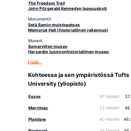
The Freedom Trail
John Fitzgerald Kennedyn lapsuuskoti
Monumentit
Setä Samin muistopatsas
Memorial Hall (historiallinen rakennus)
Museot
Somervillen museo
Harvardin luonnonhistoriallinen museo
Lisää…
Kohteessa ja sen ympäristössä Tufts
University (yliopisto)
Essex
61 Hotellit
37
Merrimac
33 Hotellit
48
Plaistow
40 Hotellit
46.
Rockport
35 Hotellit
49.