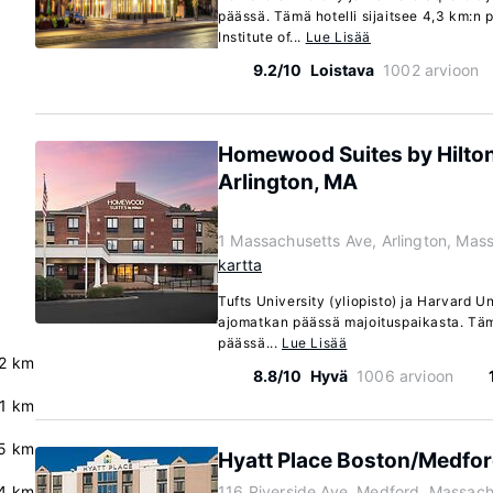
päässä. Tämä hotelli sijaitsee 4,3 km:n
Institute of...
Lue Lisää
9.2/10
Loistava
1002 arvioon
Homewood Suites by Hilto
Arlington, MA
1 Massachusetts Ave, Arlington, Mas
kartta
Tufts University (yliopisto) ja Harvard Un
ajomatkan päässä majoituspaikasta. Tämä
päässä...
Lue Lisää
.2 km
8.8/10
Hyvä
1006 arvioon
.1 km
5 km
Hyatt Place Boston/Medfo
4 km
116 Riverside Ave, Medford, Massac