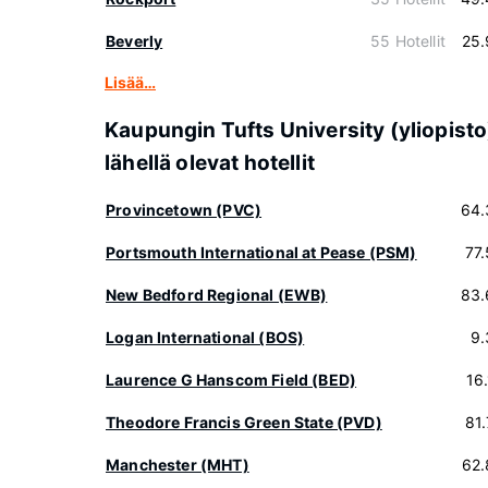
Beverly
55 Hotellit
25.
Lisää…
Kaupungin Tufts University (yliopisto
lähellä olevat hotellit
Provincetown (PVC)
64.
Portsmouth International at Pease (PSM)
77
New Bedford Regional (EWB)
83.
Logan International (BOS)
9.
Laurence G Hanscom Field (BED)
16
Theodore Francis Green State (PVD)
81
Manchester (MHT)
62.