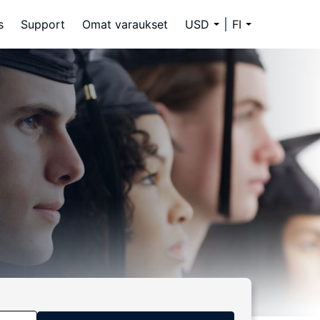
s
Support
Omat varaukset
USD
FI