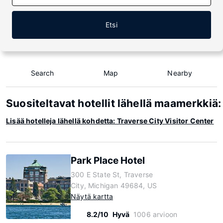
Etsi
Search
Map
Nearby
Suositeltavat hotellit lähellä maamerkkiä:
Lisää hotelleja lähellä kohdetta: Traverse City Visitor Center
Park Place Hotel
300 E State St, Traverse
City, Michigan 49684, US
Näytä kartta
8.2/10
Hyvä
1006 arvioon