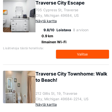
Traverse City Escape
705 Cypress St, Traverse
City, Michigan 49684, US
Näytä kartta
9.8/10
Loistava
8 arvioon
0.9 km
Ilmainen Wi-Fi
Lisätietoja tästä hotellista:
Valitse
Traverse City Townhome: Walk
to Beach!
212 Gillis St, 19, Traverse
City, Michigan 49684-2214, US
Näytä kartta