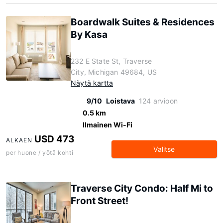
Boardwalk Suites & Residences
By Kasa
232 E State St, Traverse
City, Michigan 49684, US
Näytä kartta
9/10
Loistava
124 arvioon
0.5 km
Ilmainen Wi-Fi
USD 473
ALKAEN
Valitse
per huone / yötä kohti
Traverse City Condo: Half Mi to
Front Street!