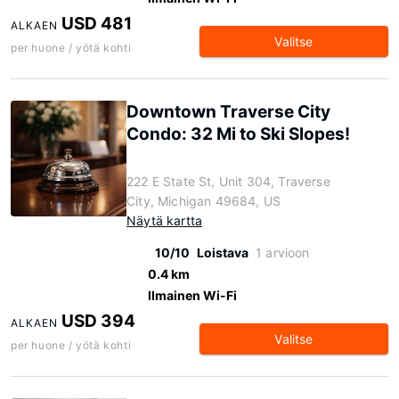
USD 481
ALKAEN
Valitse
per huone / yötä kohti
Downtown Traverse City
Condo: 32 Mi to Ski Slopes!
222 E State St, Unit 304, Traverse
City, Michigan 49684, US
Näytä kartta
10/10
Loistava
1 arvioon
0.4 km
Ilmainen Wi-Fi
USD 394
ALKAEN
Valitse
per huone / yötä kohti