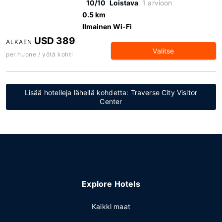
10/10
Loistava
1 arvioon
0.5 km
Ilmainen Wi-Fi
USD 389
ALKAEN
Valitse
per huone / yötä kohti
Lisää hotelleja lähellä kohdetta: Traverse City Visitor
Center
Explore Hotels
Kaikki maat