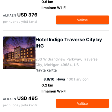
0.6 km
Ilmainen Wi-Fi
USD 376
ALKAEN
Valitse
per huone / yötä kohti
Hotel Indigo Traverse City by
IHG
263 W Grandview Parkway, Traverse
City, Michigan 49684, US
Näytä kartta
8.8/10
Hyvä
1001 arvioon
0.2 km
Ilmainen Wi-Fi
USD 495
ALKAEN
Valitse
per huone / yötä kohti