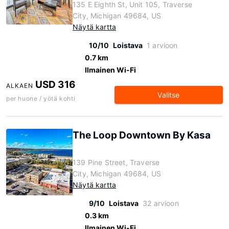
135 E Eighth St, Unit 105, Traverse
City, Michigan 49684, US
Näytä kartta
10/10
Loistava
1 arvioon
0.7 km
Ilmainen Wi-Fi
USD 316
ALKAEN
Valitse
per huone / yötä kohti
The Loop Downtown By Kasa
139 Pine Street, Traverse
City, Michigan 49684, US
Näytä kartta
9/10
Loistava
32 arvioon
0.3 km
Ilmainen Wi-Fi