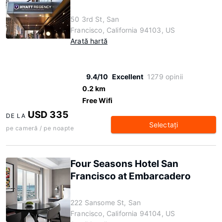
50 3rd St, San
Francisco, California 94103, US
Arată hartă
9.4/10
Excellent
1279 opinii
0.2 km
Free Wifi
USD 335
DE LA
Selectaţi
pe cameră / pe noapte
Four Seasons Hotel San
Francisco at Embarcadero
222 Sansome St, San
Francisco, California 94104, US