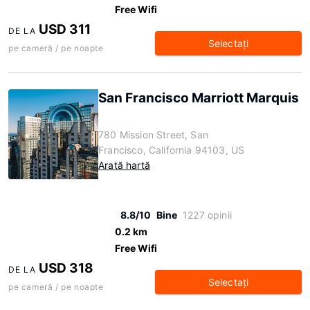
Free Wifi
USD 311
DE LA
Selectaţi
pe cameră / pe noapte
San Francisco Marriott Marquis
780 Mission Street, San
Francisco, California 94103, US
Arată hartă
8.8/10
Bine
1227 opinii
0.2 km
Free Wifi
USD 318
DE LA
Selectaţi
pe cameră / pe noapte