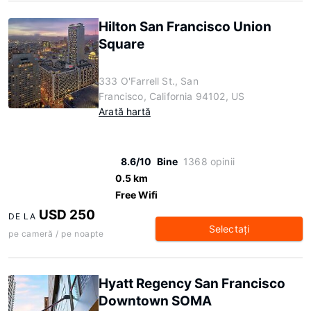
Hilton San Francisco Union
Square
333 O'Farrell St., San
Francisco, California 94102, US
Arată hartă
8.6/10
Bine
1368 opinii
0.5 km
Free Wifi
USD 250
DE LA
Selectaţi
pe cameră / pe noapte
Hyatt Regency San Francisco
Downtown SOMA