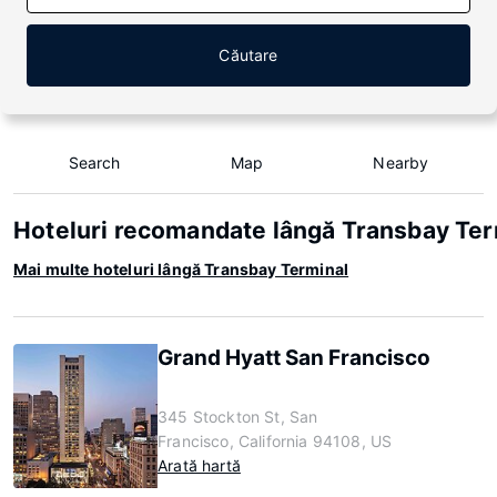
Căutare
Search
Map
Nearby
Hoteluri recomandate lângă Transbay Ter
Mai multe hoteluri lângă Transbay Terminal
Grand Hyatt San Francisco
345 Stockton St, San
Francisco, California 94108, US
Arată hartă