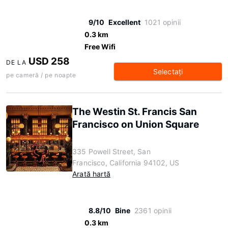
9/10
Excellent
1021 opinii
0.3 km
Free Wifi
USD 258
DE LA
Selectaţi
pe cameră / pe noapte
The Westin St. Francis San
Francisco on Union Square
335 Powell Street, San
Francisco, California 94102, US
Arată hartă
8.8/10
Bine
2361 opinii
0.3 km