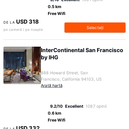
0.5 km
Free Wifi
USD 318
DE LA
Selectaţi
pe cameră / pe noapte
InterContinental San Francisco
by IHG
888 Howard Street, San
Francisco, California 94103, US
Arată hartă
9.2/10
Excellent
1087 opinii
0.6 km
Free Wifi
USD 332
DE LA