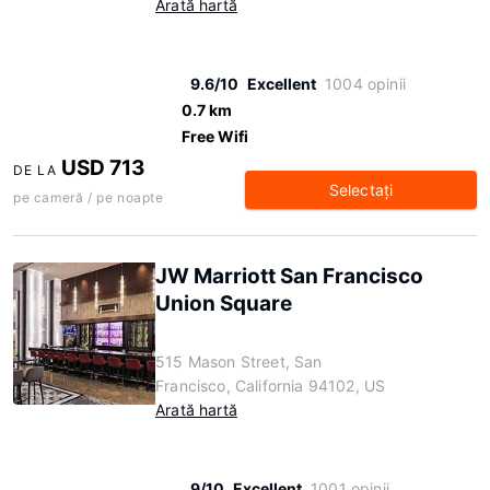
Arată hartă
9.6/10
Excellent
1004 opinii
0.7 km
Free Wifi
USD 713
DE LA
Selectaţi
pe cameră / pe noapte
JW Marriott San Francisco
Union Square
515 Mason Street, San
Francisco, California 94102, US
Arată hartă
9/10
Excellent
1001 opinii