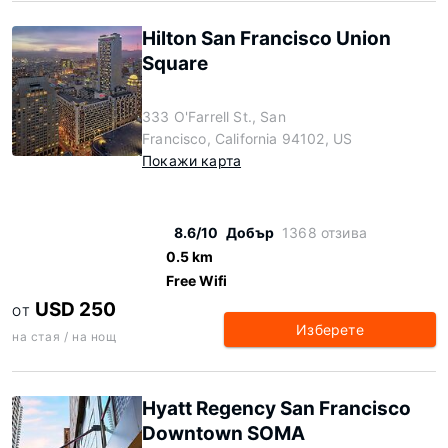
Hilton San Francisco Union
Square
333 O'Farrell St., San
Francisco, California 94102, US
Покажи карта
8.6/10
Добър
1368 отзива
0.5 km
Free Wifi
USD 250
ОТ
Изберете
на стая / на нощ
Hyatt Regency San Francisco
Downtown SOMA