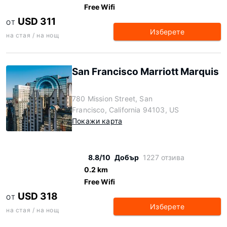
Free Wifi
USD 311
ОТ
Изберете
на стая / на нощ
San Francisco Marriott Marquis
780 Mission Street, San
Francisco, California 94103, US
Покажи карта
8.8/10
Добър
1227 отзива
0.2 km
Free Wifi
USD 318
ОТ
Изберете
на стая / на нощ