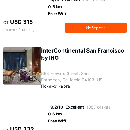
0.5 km
Free Wifi
USD 318
ОТ
Изберете
на стая / на нощ
InterContinental San Francisco
by IHG
888 Howard Street, San
Francisco, California 94103, US
Покажи карта
9.2/10
Excellent
1087 отзива
0.6 km
Free Wifi
USD 332
ОТ