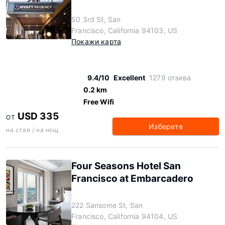
50 3rd St, San
Francisco, California 94103, US
Покажи карта
9.4/10
Excellent
1279 отзива
0.2 km
Free Wifi
USD 335
ОТ
Изберете
на стая / на нощ
Four Seasons Hotel San
Francisco at Embarcadero
222 Sansome St, San
Francisco, California 94104, US