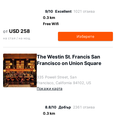
9/10
Excellent
1021 отзива
0.3 km
Free Wifi
USD 258
ОТ
Изберете
на стая / на нощ
The Westin St. Francis San
Francisco on Union Square
335 Powell Street, San
Francisco, California 94102, US
Покажи карта
8.8/10
Добър
2361 отзива
0.3 km