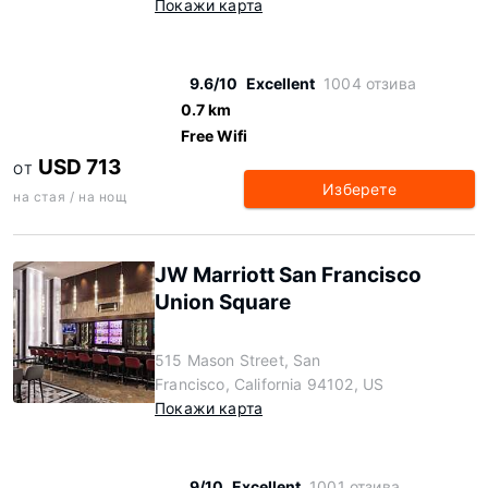
Покажи карта
9.6/10
Excellent
1004 отзива
0.7 km
Free Wifi
USD 713
ОТ
Изберете
на стая / на нощ
JW Marriott San Francisco
Union Square
515 Mason Street, San
Francisco, California 94102, US
Покажи карта
9/10
Excellent
1001 отзива