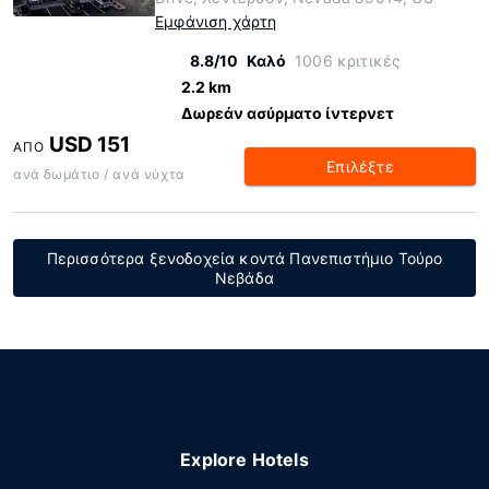
Εμφάνιση χάρτη
8.8/10
Καλό
1006 κριτικές
2.2 km
Δωρεάν ασύρματο ίντερνετ
USD 151
ΑΠΌ
Επιλέξτε
ανά δωμάτιο / ανά νύχτα
Περισσότερα ξενοδοχεία κοντά Πανεπιστήμιο Τούρο
Νεβάδα
Explore Hotels