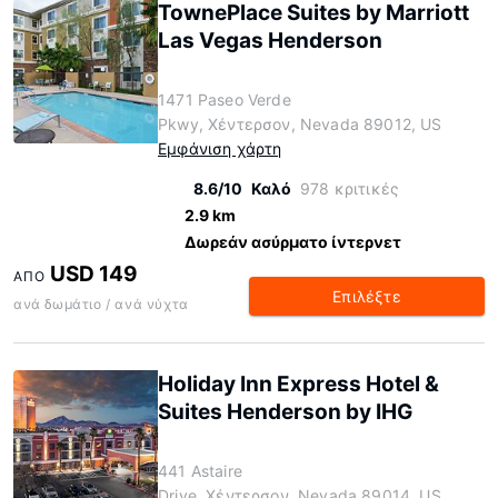
TownePlace Suites by Marriott
Las Vegas Henderson
1471 Paseo Verde
Pkwy, Χέντερσον, Nevada 89012, US
Εμφάνιση χάρτη
8.6/10
Καλό
978 κριτικές
2.9 km
Δωρεάν ασύρματο ίντερνετ
USD 149
ΑΠΌ
Επιλέξτε
ανά δωμάτιο / ανά νύχτα
Holiday Inn Express Hotel &
Suites Henderson by IHG
441 Astaire
Drive, Χέντερσον, Nevada 89014, US