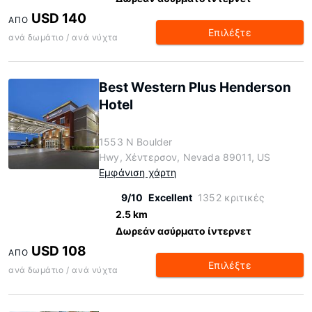
USD 140
ΑΠΌ
Επιλέξτε
ανά δωμάτιο / ανά νύχτα
Best Western Plus Henderson
Hotel
1553 N Boulder
Hwy, Χέντερσον, Nevada 89011, US
Εμφάνιση χάρτη
9/10
Excellent
1352 κριτικές
2.5 km
Δωρεάν ασύρματο ίντερνετ
USD 108
ΑΠΌ
Επιλέξτε
ανά δωμάτιο / ανά νύχτα