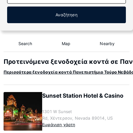
Αναζήτηση
Search
Map
Nearby
Προτεινόμενα ξενοδοχεία κοντά σε Παν
Περισσότερα ξενοδοχεία κοντά Πανεπιστήμιο Τούρο Νεβάδ
Sunset Station Hotel & Casino
1301 W Sunset
Rd, Χέντερσον, Nevada 89014, US
Εμφάνιση χάρτη