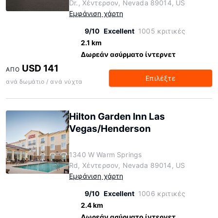
Dr., Χέντερσον, Nevada 89014, US
Εμφάνιση χάρτη
9/10
Excellent
1005 κριτικές
2.1 km
Δωρεάν ασύρματο ίντερνετ
USD 141
ΑΠΌ
Επιλέξτε
ανά δωμάτιο / ανά νύχτα
Hilton Garden Inn Las
Vegas/Henderson
1340 W Warm Springs
Rd, Χέντερσον, Nevada 89014, US
Εμφάνιση χάρτη
9/10
Excellent
1006 κριτικές
2.4 km
Δωρεάν ασύρματο ίντερνετ