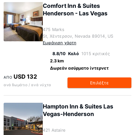
Comfort Inn & Suites
Henderson - Las Vegas
475 Marks
St, Χέντερσον, Nevada 89014, US
Εμφάνιση χάρτη
8.8/10
Καλό
1015 κριτικές
2.3 km
Δωρεάν ασύρματο ίντερνετ
USD 132
ΑΠΌ
Επιλέξτε
ανά δωμάτιο / ανά νύχτα
Hampton Inn & Suites Las
Vegas-Henderson
421 Astaire