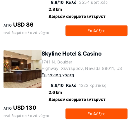
8.8/10
Καλό
3554 κριτικές
2.8 km
Δωρεάν ασύρματο ίντερνετ
USD 86
ΑΠΌ
Επιλέξτε
ανά δωμάτιο / ανά νύχτα
Skyline Hotel & Casino
1741 N. Boulder
Highway, Χέντερσον, Nevada 89011, US
Εμφάνιση χάρτη
8.6/10
Καλό
1222 κριτικές
2.6 km
Δωρεάν ασύρματο ίντερνετ
USD 130
ΑΠΌ
Επιλέξτε
ανά δωμάτιο / ανά νύχτα