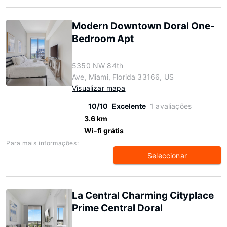
Modern Downtown Doral One-
Bedroom Apt
5350 NW 84th
Ave, Miami, Florida 33166, US
Visualizar mapa
10/10
Excelente
1 avaliações
3.6 km
Wi-fi grátis
Para mais informações:
Seleccionar
La Central Charming Cityplace
Prime Central Doral