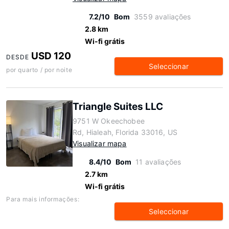
7.2/10
Bom
3559 avaliações
2.8 km
Wi-fi grátis
USD 120
DESDE
Seleccionar
por quarto / por noite
Triangle Suites LLC
9751 W Okeechobee
Rd, Hialeah, Florida 33016, US
Visualizar mapa
8.4/10
Bom
11 avaliações
2.7 km
Wi-fi grátis
Para mais informações:
Seleccionar