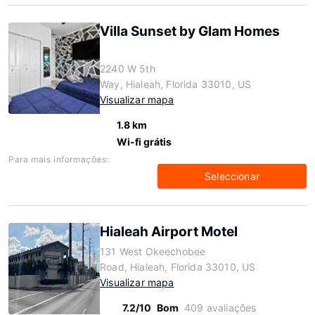
Villa Sunset by Glam Homes
2240 W 5th
Way, Hialeah, Florida 33010, US
Visualizar mapa
1.8 km
Wi-fi grátis
Para mais informações:
Seleccionar
Hialeah Airport Motel
131 West Okeechobee
Road, Hialeah, Florida 33010, US
Visualizar mapa
7.2/10
Bom
409 avaliações