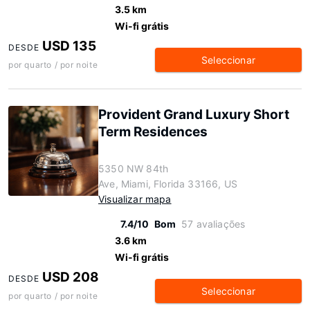
3.5 km
Wi-fi grátis
USD 135
DESDE
Seleccionar
por quarto / por noite
Provident Grand Luxury Short
Term Residences
5350 NW 84th
Ave, Miami, Florida 33166, US
Visualizar mapa
7.4/10
Bom
57 avaliações
3.6 km
Wi-fi grátis
USD 208
DESDE
Seleccionar
por quarto / por noite