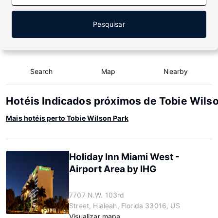
Pesquisar
Search
Map
Nearby
Hotéis Indicados próximos de Tobie Wils
Mais hotéis perto Tobie Wilson Park
Holiday Inn Miami West -
Airport Area by IHG
7707 N.W. 103rd
Street, Hialeah, Florida 33016, US
Visualizar mapa