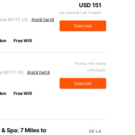
USD 151
pe cameră / pe noapte
ada 89117, US
Arată hartă
Selectaţi
 km
Free Wifi
Pentru mai multe
informaţii:
a 89117, US
Arată hartă
Selectaţi
 km
Free Wifi
& Spa: 7 Miles to
DE LA