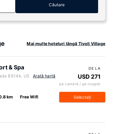
Căutare
ge
Mai multe hoteluri lângă Tivoli Village
ort & Spa
DE LA
vada 89144, US
Arată hartă
USD 271
pe cameră / pe noapte
0.8 km
Free Wifi
Selectaţi