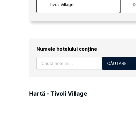
D
Numele hotelului conţine
CĂUTARE
Hartă - Tivoli Village