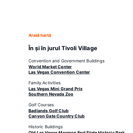
Arată hartă
În şi în jurul Tivoli Village
Convention and Government Buildings
World Market Center
Las Vegas Convention Center
Family Activities
Las Vegas Mini Grand Prix
Southern Nevada Zoo
Golf Courses
Badlands Golf Club
Canyon Gate Country Club
Historic Buildings
Old Las Vegas Mormon Fort State Historic Park