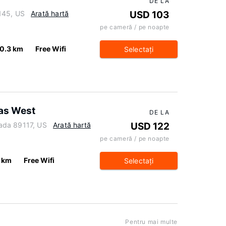
DE LA
145, US
Arată hartă
USD 103
pe cameră / pe noapte
0.3 km
Free Wifi
Selectaţi
as West
DE LA
ada 89117, US
Arată hartă
USD 122
pe cameră / pe noapte
7 km
Free Wifi
Selectaţi
Pentru mai multe