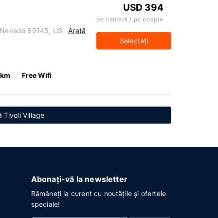
USD 394
pe cameră / pe noapte
, Nevada 89145, US
Arată
Selectaţi
 km
Free Wifi
 Tivoli Village
Abonați-vă la newsletter
Rămâneți la curent cu noutățile și ofertele
speciale!