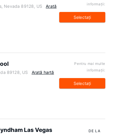
informaţii:
as, Nevada 89128, US
Arată
Selectaţi
ool
Pentru mai multe
informaţii:
vada 89128, US
Arată hartă
Selectaţi
 Wyndham Las Vegas
DE LA