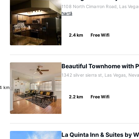
1108 North Cimarron Road, Las Veg
hartă
2.4 km
Free Wifi
Beautiful Townhome with P
1342 silver sierra st, Las Vegas, Ne
4 km
2.2 km
Free Wifi
La Quinta Inn & Suites by