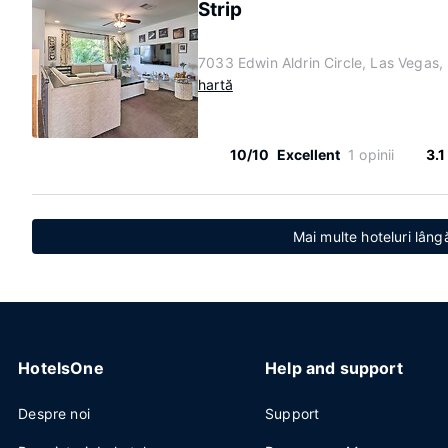
Strip
7033 Edwin Aldrin Circle, Las Vegas
hartă
10/10
Excellent
1 opinii
3.1
Mai multe hoteluri lângă
HotelsOne
Help and support
Despre noi
Support