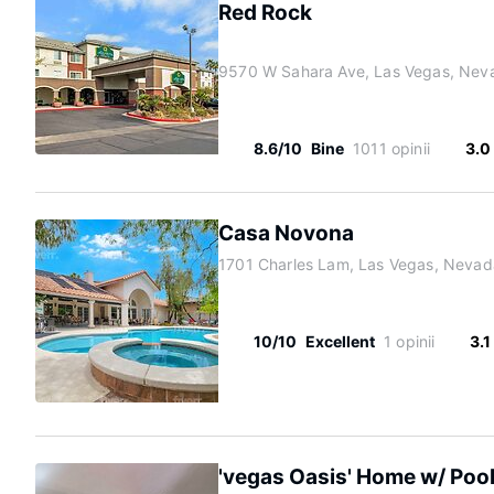
Red Rock
9570 W Sahara Ave, Las Vegas, Nev
8.6/10
Bine
1011 opinii
3.0
Casa Novona
1701 Charles Lam, Las Vegas, Nevad
10/10
Excellent
1 opinii
3.1
'vegas Oasis' Home w/ Pool 