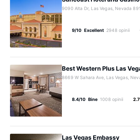
9090 Alta Dr, Las Vegas, Nevada 89
9/10
Excellent
2948 opinii
Best Western Plus Las Veg
8669 W Sahara Ave, Las Vegas, Nev
8.4/10
Bine
1008 opinii
2.
Las Vegas Embassy