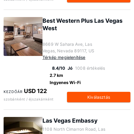
Best Western Plus Las Vegas
West
8669 W Sahara Ave, Las
Vegas, Nevada 89117, US
Térkép megjelenítése
8.4/10
Jó
1008 értékelés
2.7 km
Ingyenes Wi-Fi
USD 122
KEZDŐÁR
Kiválasztás
szobánként / éjszakánként
Las Vegas Embassy
1108 North Cimarron Road, Las