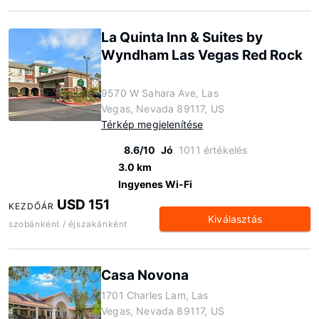
La Quinta Inn & Suites by
Wyndham Las Vegas Red Rock
9570 W Sahara Ave, Las
Vegas, Nevada 89117, US
Térkép megjelenítése
8.6/10
Jó
1011 értékelés
3.0 km
Ingyenes Wi-Fi
USD 151
KEZDŐÁR
Kiválasztás
szobánként / éjszakánként
Casa Novona
1701 Charles Lam, Las
Vegas, Nevada 89117, US