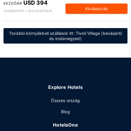
USD 394
KEZDŐÁR
Kiválasztás
szobánként / éjszakánként
További környékbeli szállások itt: Tivoli Village (bevásárló
és irodanegyed)
Explore Hotels
Összes ország
Blog
HotelsOne