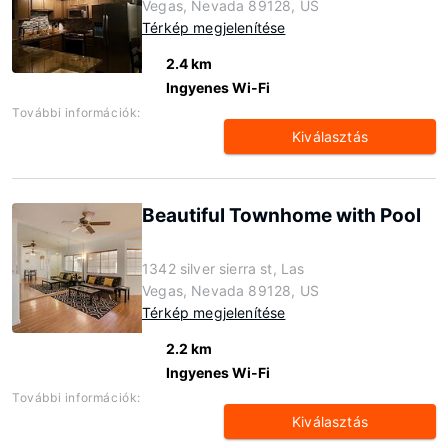
Vegas, Nevada 89128, US
Térkép megjelenítése
2.4 km
Ingyenes Wi-Fi
További információk:
Kiválasztás
Beautiful Townhome with Pool
1342 silver sierra st, Las
Vegas, Nevada 89128, US
Térkép megjelenítése
2.2 km
Ingyenes Wi-Fi
További információk:
Kiválasztás