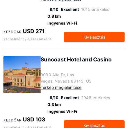
9/10
Excellent
1015 értékelés
0.8 km
Ingyenes Wi-Fi
USD 271
KEZDŐÁR
Kiválasztás
szobánként / éjszakánként
Suncoast Hotel and Casino
9090 Alta Dr, Las
Vegas, Nevada 89145, US
Térkép megjelenítése
9/10
Excellent
2948 értékelés
0.3 km
Ingyenes Wi-Fi
USD 103
KEZDŐÁR
Kiválasztás
szobánként / éjszakánként