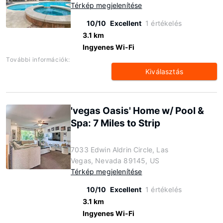
Térkép megjelenítése
10/10
Excellent
1 értékelés
3.1 km
Ingyenes Wi-Fi
További információk:
Kiválasztás
'vegas Oasis' Home w/ Pool &
Spa: 7 Miles to Strip
7033 Edwin Aldrin Circle, Las
Vegas, Nevada 89145, US
Térkép megjelenítése
10/10
Excellent
1 értékelés
3.1 km
Ingyenes Wi-Fi