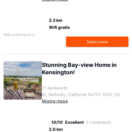
2.3 km
Wifi gratis
Més informació a:
Selecciona
Stunning Bay-view Home in
Kensington!
11 Kenilworth
Dr, Berkeley, California 94707-1007, US
Mostra mapa
10/10
Excellent
1 comentaris
2.0 km