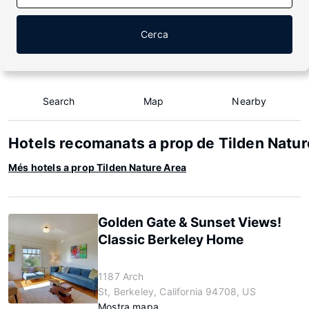
Cerca
Search
Map
Nearby
Hotels recomanats a prop de Tilden Natur
Més hotels a prop Tilden Nature Area
Golden Gate & Sunset Views!
Classic Berkeley Home
1187 Arch
St, Berkeley, California 94708, US
Mostra mapa