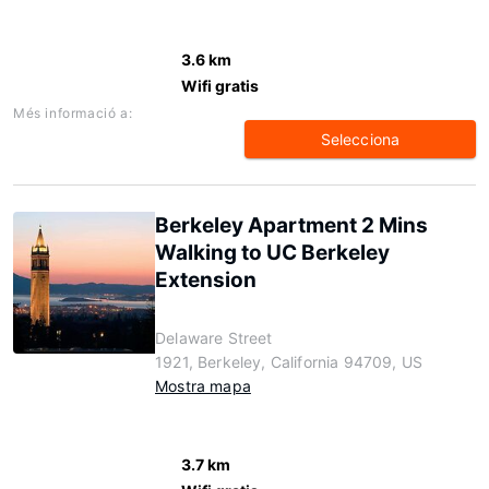
3.6 km
Wifi gratis
Més informació a:
Selecciona
Berkeley Apartment 2 Mins
Walking to UC Berkeley
Extension
Delaware Street
1921, Berkeley, California 94709, US
Mostra mapa
3.7 km