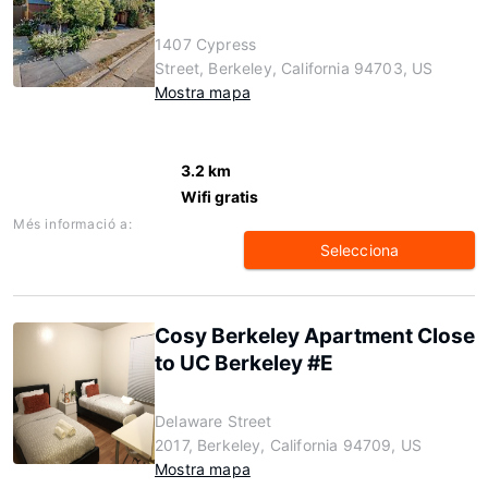
1407 Cypress
Street, Berkeley, California 94703, US
Mostra mapa
3.2 km
Wifi gratis
Més informació a:
Selecciona
Cosy Berkeley Apartment Close
to UC Berkeley #E
Delaware Street
2017, Berkeley, California 94709, US
Mostra mapa