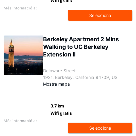
Wifi gratis
Més informació a:
Selecciona
Berkeley Apartment 2 Mins
Walking to UC Berkeley
Extension II
Delaware Street
1921, Berkeley, California 94709, US
Mostra mapa
3.7 km
Wifi gratis
Més informació a:
Selecciona