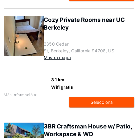
Cozy Private Rooms near UC
Berkeley
2350 Cedar
St, Berkeley, California 94708, US
Mostra mapa
3.1 km
Wifi gratis
Més informació a:
Selecciona
3BR Craftsman House w/ Patio,
Workspace & WD