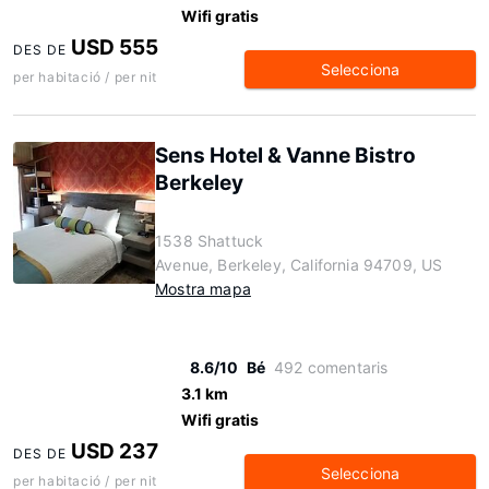
Wifi gratis
USD 555
DES DE
Selecciona
per habitació / per nit
Sens Hotel & Vanne Bistro
Berkeley
1538 Shattuck
Avenue, Berkeley, California 94709, US
Mostra mapa
8.6/10
Bé
492 comentaris
3.1 km
Wifi gratis
USD 237
DES DE
Selecciona
per habitació / per nit