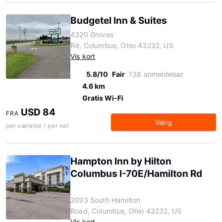
Budgetel Inn & Suites
4320 Groves
Rd, Columbus, Ohio 43232, US
Vis kort
5.8/10
Fair
138 anmeldelser
4.6 km
Gratis Wi-Fi
USD 84
FRA
Vælg
per værelse / per nat
Hampton Inn by Hilton
Columbus I-70E/Hamilton Rd
2093 South Hamilton
Road, Columbus, Ohio 43232, US
Vis kort