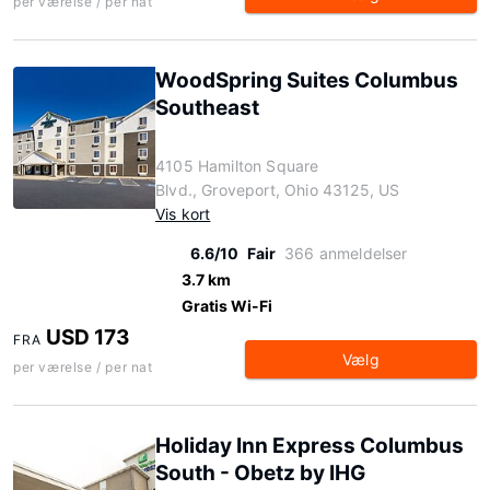
per værelse / per nat
WoodSpring Suites Columbus
Southeast
4105 Hamilton Square
Blvd., Groveport, Ohio 43125, US
Vis kort
6.6/10
Fair
366 anmeldelser
3.7 km
Gratis Wi-Fi
USD 173
FRA
Vælg
per værelse / per nat
Holiday Inn Express Columbus
South - Obetz by IHG