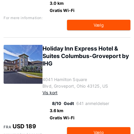
3.0 km
Gratis Wi-Fi
For mere information:
Vælg
Holiday Inn Express Hotel &
Suites Columbus-Groveport by
IHG
4041 Hamilton Square
Blvd, Groveport, Ohio 43125, US
Vis kort
8/10
Godt
641 anmeldelser
3.6 km
Gratis Wi-Fi
USD 189
FRA
Vælg