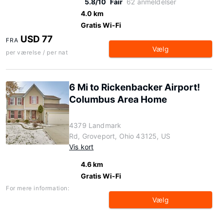
5.8/10
Fair
62 anmeldelser
4.0 km
Gratis Wi-Fi
USD 77
FRA
Vælg
per værelse / per nat
6 Mi to Rickenbacker Airport!
Columbus Area Home
4379 Landmark
Rd, Groveport, Ohio 43125, US
Vis kort
4.6 km
Gratis Wi-Fi
For mere information:
Vælg