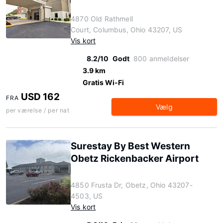
4870 Old Rathmell
Court, Columbus, Ohio 43207, US
Vis kort
8.2/10
Godt
800 anmeldelser
3.9 km
Gratis Wi-Fi
USD 162
FRA
Vælg
per værelse / per nat
Surestay By Best Western
Obetz Rickenbacker Airport
4850 Frusta Dr, Obetz, Ohio 43207-
4503, US
Vis kort